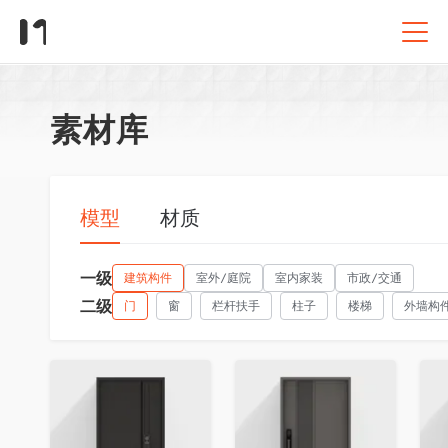
素材库
模型
材质
一级
建筑构件
室外/庭院
室内家装
市政/交通
二级
门
窗
栏杆扶手
柱子
楼梯
外墙构
收藏
收藏