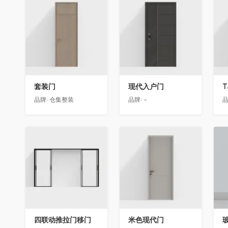
收藏
收藏
套装门
现代入户门
T
品牌:
仓集整装
品牌:
-
品
收藏
收藏
四联动推拉门移门
米色现代门