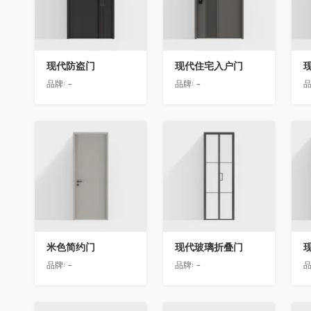
现代防盗门
现代住宅入户门
品牌:
-
品牌:
-
品
收藏
收藏
米色简约门
现代玻璃折叠门
品牌:
-
品牌:
-
品