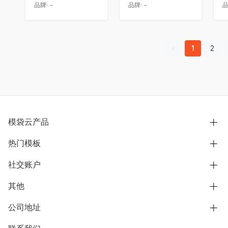
品牌:
-
品牌:
-
品
1
2
模袋云产品
热门模板
别墅设计营销
模型协同展示分享
社交账户
欧式别墅
BIM可视化开发
中式别墅
其他
B站
文章专栏
其他别墅
抖音
公司地址
用户服务协议
别墅社区
美式别墅
微信公众号
隐私政策