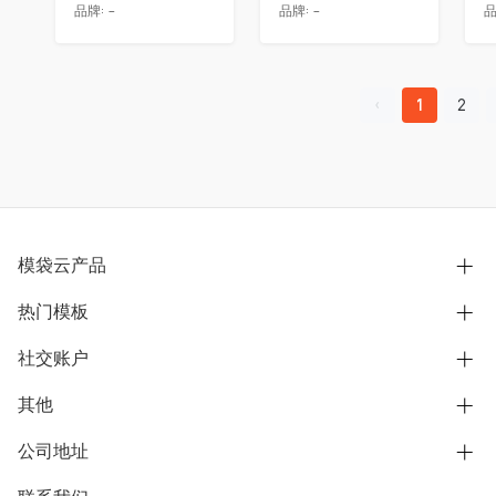
品牌:
-
品牌:
-
品
1
2
模袋云产品
热门模板
别墅设计营销
模型协同展示分享
社交账户
欧式别墅
BIM可视化开发
中式别墅
其他
B站
文章专栏
其他别墅
抖音
公司地址
用户服务协议
别墅社区
美式别墅
微信公众号
隐私政策