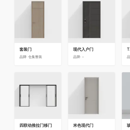
收藏
收藏
套装门
现代入户门
T
品牌:
仓集整装
品牌:
-
品
收藏
收藏
四联动推拉门移门
米色现代门