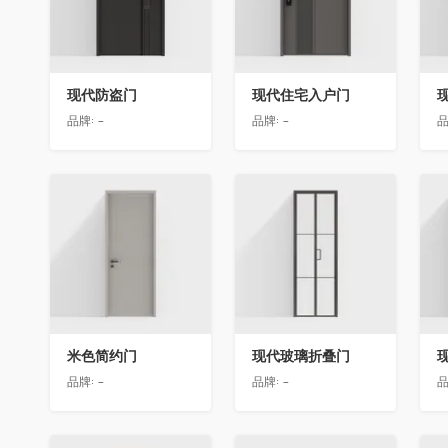
现代防盗门
现代住宅入户门
品牌:
-
品牌:
-
品
收藏
收藏
米色简约门
现代玻璃折叠门
品牌:
-
品牌:
-
品