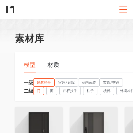
素材库
模型
材质
一级
建筑构件
室外/庭院
室内家装
市政/交通
二级
门
窗
栏杆扶手
柱子
楼梯
外墙构
收藏
收藏