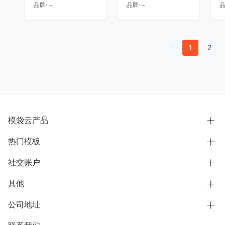
品牌:
-
品牌:
-
品
1
2
模袋云产品
热门模板
别墅设计营销
模型协同展示分享
社交账户
欧式别墅
BIM可视化开发
中式别墅
其他
B站
文章专栏
其他别墅
抖音
公司地址
用户服务协议
别墅社区
美式别墅
微信公众号
隐私政策