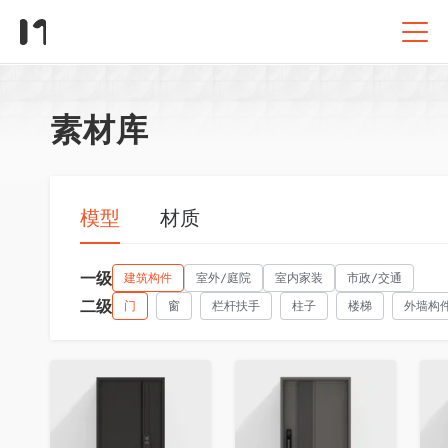
素材库
模型
材质
一级
建筑构件
室外/庭院
室内家装
市政/交通
二级
门
窗
栏杆扶手
柱子
楼梯
外墙构
收藏
收藏