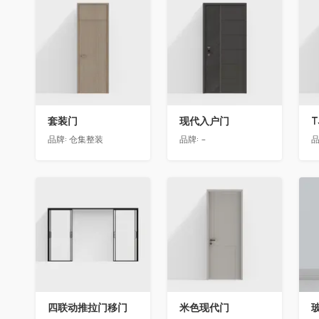
收藏
收藏
套装门
现代入户门
T
品牌:
仓集整装
品牌:
-
品
收藏
收藏
四联动推拉门移门
米色现代门