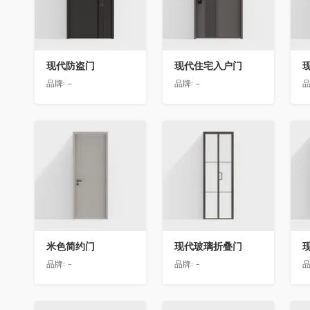
现代防盗门
现代住宅入户门
品牌:
-
品牌:
-
品
收藏
收藏
米色简约门
现代玻璃折叠门
品牌:
-
品牌:
-
品