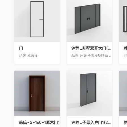
收藏
收藏
门
沐辞_别墅双开大门(大型)(漏光加厚度)
移
品牌:
卓云设
品牌:
沐辞 全套模型联系 Vx:Muci0003
品
收藏
收藏
韩氏-S-160-1原木门1
沐辞_子母入户门1(2021)