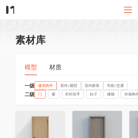
素材库
模型
材质
一级
建筑构件
室外/庭院
室内家装
市政/交通
二级
门
窗
栏杆扶手
柱子
楼梯
外墙构
收藏
收藏