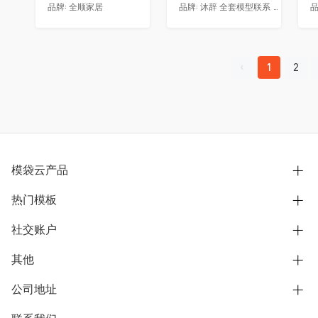
品牌:
全顺家居
品牌:
沐辞 全套模型联系 Vx:Muci0003
品
1
2
模袋云产品
热门模板
别墅设计营销
模型协同展示分享
社交账户
欧式别墅
BIM可视化开发
中式别墅
其他
B站
文章专栏
其他别墅
抖音
公司地址
用户服务协议
别墅社区
美式别墅
微信公众号
隐私政策