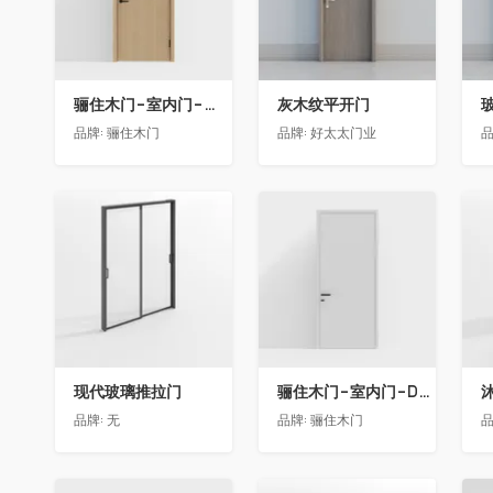
骊住木门-室内门-单开门-BFA-PP麦芽黄色
灰木纹平开门
品牌:
骊住木门
品牌:
好太太门业
品
收藏
收藏
现代玻璃推拉门
骊住木门-室内门-DAA静音门-YY漆白色-方形把手
品牌:
无
品牌:
骊住木门
品