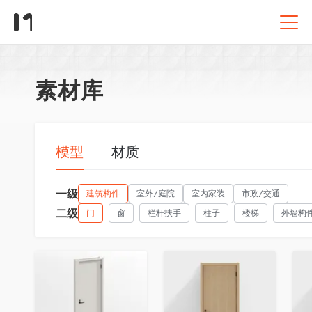
素材库
模型
材质
一级
建筑构件
室外/庭院
室内家装
市政/交通
二级
门
窗
栏杆扶手
柱子
楼梯
外墙构
收藏
收藏