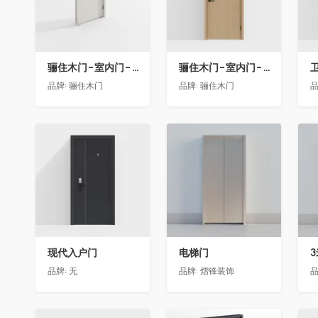
骊住木门-室内门-单开门-BFA-EF浅灰色
骊住木门-室内门-单开门-BFA-PP麦芽黄色
卫
品牌:
骊住木门
品牌:
骊住木门
品
收藏
收藏
现代入户门
电梯门
品牌:
无
品牌:
熠锋装饰
品