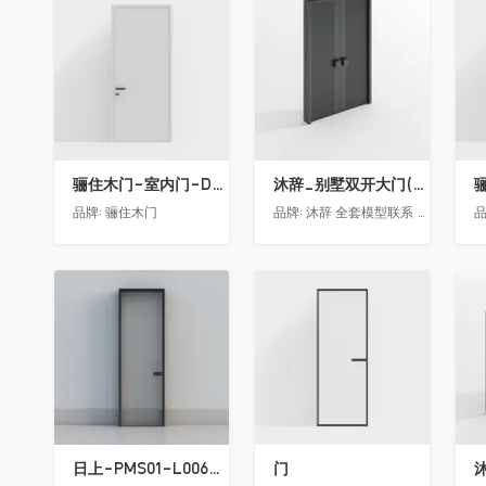
收藏
收藏
骊住木门-室内门-DAA静音门-YY漆白色-方形把手
沐辞_别墅双开大门(中型)(漏光加厚度)
品牌:
骊住木门
品牌:
沐辞 全套模型联系 Vx:Muci0003
品
收藏
收藏
日上-PMS01-L006-金属窄边玻璃门
门