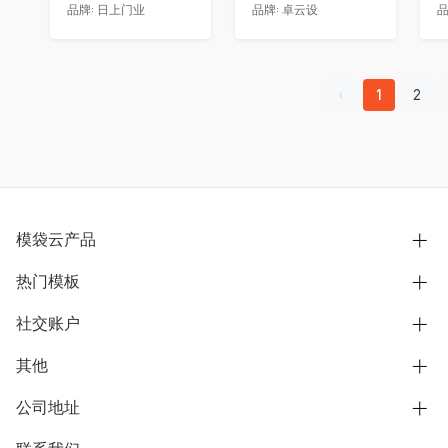
品牌:
日上门业
品牌:
卓云设
品
1
2
模袋云产品
热门模板
别墅设计营销
模型协同展示分享
社交账户
欧式别墅
BIM可视化开发
中式别墅
其他
B站
文章专栏
其他别墅
抖音
公司地址
用户服务协议
别墅社区
美式别墅
微信公众号
隐私政策