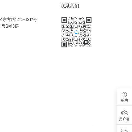
联系我们
方路1215-1217号
1号B楼3层
扫码加入用户体验群
帮助
用户群