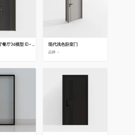
简欧轻奢客厅餐厅3d模型 ID-11490558入户门2
现代浅色卧室门
告
品牌:
-
收藏