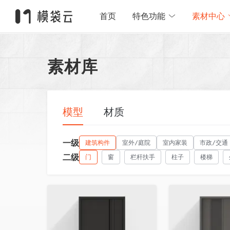
首页
特色功能
素材中心
素材库
模型
材质
一级
建筑构件
室外/庭院
室内家装
市政/交通
二级
门
窗
栏杆扶手
柱子
楼梯
收藏
收藏