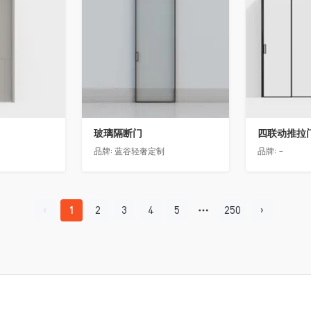
玻璃隔断门
四联动推拉
品牌:
蓝谷轻奢定制
品牌:
-
1
2
3
4
5
250