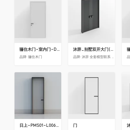
收藏
收藏
骊住木门-室内门-DAA静音门-YY漆白色-方形把手
沐辞_别墅双开大门(中型)(漏光加厚度)
品牌:
骊住木门
品牌:
沐辞 全套模型联系 Vx:Muci0003
品
收藏
收藏
日上-PMS01-L006-金属窄边玻璃门
门