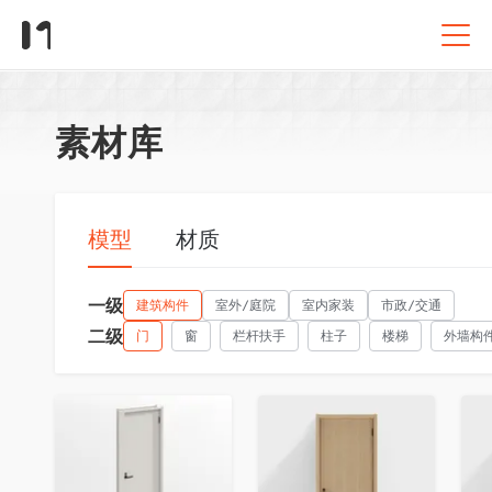
素材库
模型
材质
一级
建筑构件
室外/庭院
室内家装
市政/交通
二级
门
窗
栏杆扶手
柱子
楼梯
外墙构
收藏
收藏