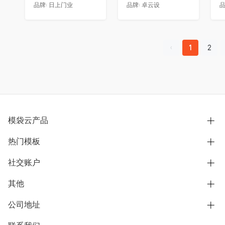
品牌:
日上门业
品牌:
卓云设
品
1
2
模袋云产品
热门模板
别墅设计营销
模型协同展示分享
社交账户
欧式别墅
BIM可视化开发
中式别墅
其他
B站
文章专栏
其他别墅
抖音
公司地址
用户服务协议
别墅社区
美式别墅
微信公众号
隐私政策