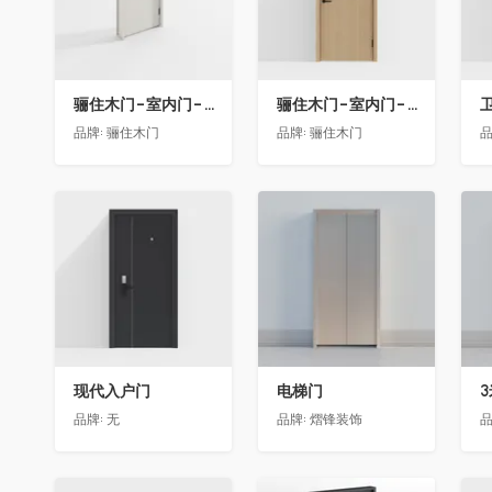
骊住木门-室内门-单开门-BFA-EF浅灰色
骊住木门-室内门-单开门-BFA-PP麦芽黄色
卫
品牌:
骊住木门
品牌:
骊住木门
品
收藏
收藏
现代入户门
电梯门
品牌:
无
品牌:
熠锋装饰
品