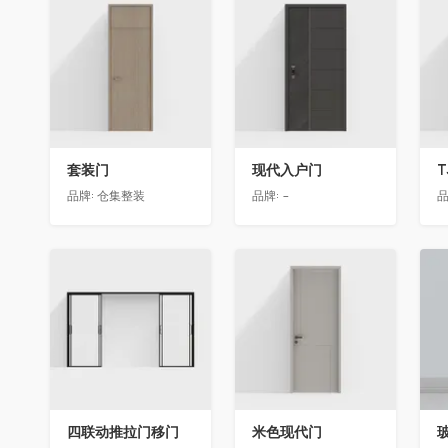
收藏
收藏
套装门
现代入户门
T
品牌:
仓集整装
品牌:
-
品
收藏
收藏
四联动推拉门移门
米色现代门