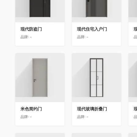
现代防盗门
现代住宅入户门
品牌:
-
品牌:
-
品
收藏
收藏
米色简约门
现代玻璃折叠门
品牌:
-
品牌:
-
品