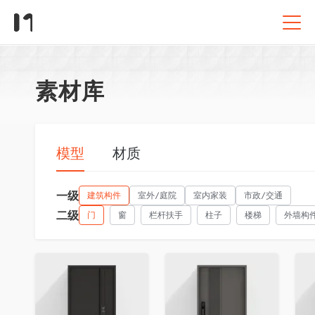
素材库
模型
材质
一级
建筑构件
室外/庭院
室内家装
市政/交通
二级
门
窗
栏杆扶手
柱子
楼梯
外墙构
收藏
收藏