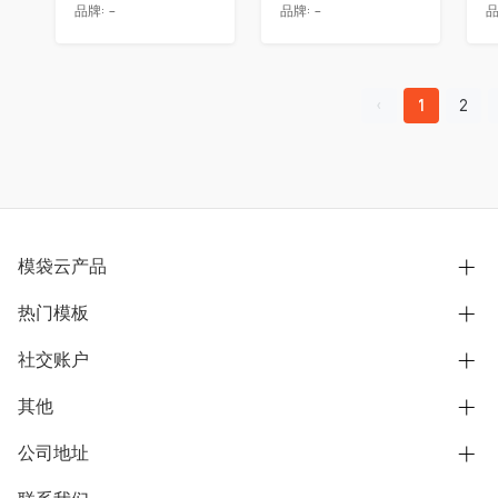
品牌:
-
品牌:
-
品
1
2
模袋云产品
热门模板
别墅设计营销
模型协同展示分享
社交账户
欧式别墅
BIM可视化开发
中式别墅
其他
B站
文章专栏
其他别墅
抖音
公司地址
用户服务协议
别墅社区
美式别墅
微信公众号
隐私政策