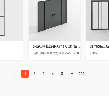
沐辞_别墅双开大门(大型)(漏光加厚度)
移门004_
品牌:
沐辞 全套模型联系 Vx:Muci0003
品牌:
-
1
2
3
4
5
250