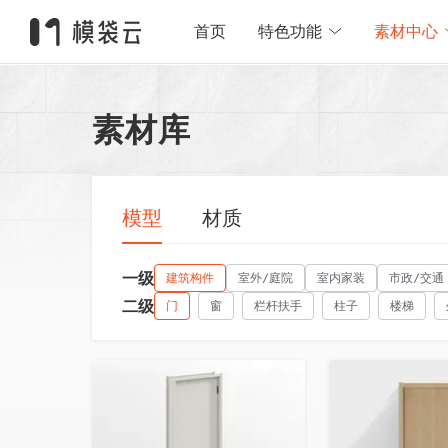
首页
特色功能
素材中心
素材库
模型
材质
一级
建筑构件
室外/庭院
室内家装
市政/交通
二级
门
窗
栏杆扶手
柱子
楼梯
收藏
收藏