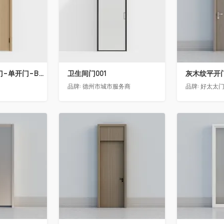
骊住木门-室内门-单开门-BFA-PP麦芽黄色
卫生间门001
灰木纹平开
品牌:
德州市城市服务商
品牌:
好太太
收藏
收藏