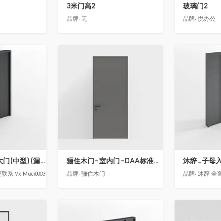
3米门高2
玻璃门2
品牌:
无
品牌:
悦办公
收藏
收藏
沐辞_别墅双开大门(中型)(漏光加厚度)
骊住木门-室内门-DAA标准门-方形把手-2350-灰色
沐辞_子母入户
 Vx:Muci0003
品牌:
骊住木门
品牌:
沐辞 全套
收藏
收藏