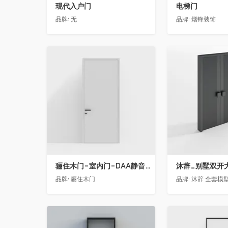
现代入户门
电梯门
品牌:
无
品牌:
熠锋装饰
收藏
收藏
骊住木门-室内门-DAA静音门-YY漆白色-方形把手
品牌:
骊住木门
品牌:
沐辞 全套模型联系
收藏
收藏