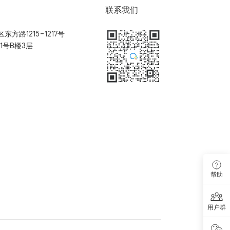
联系我们
方路1215-1217号
1号B楼3层
扫码加入用户体验群
帮助
用户群