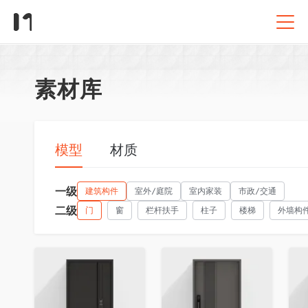
素材库
模型
材质
一级
建筑构件
室外/庭院
室内家装
市政/交通
二级
门
窗
栏杆扶手
柱子
楼梯
外墙构
收藏
收藏