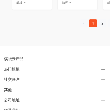
品牌:
-
品牌:
-
品
1
2
模袋云产品
热门模板
别墅设计营销
模型协同展示分享
社交账户
欧式别墅
BIM可视化开发
中式别墅
其他
B站
文章专栏
其他别墅
抖音
公司地址
用户服务协议
别墅社区
美式别墅
微信公众号
隐私政策