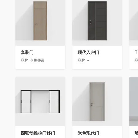
收藏
收藏
套装门
现代入户门
T
品牌:
仓集整装
品牌:
-
品
收藏
收藏
四联动推拉门移门
米色现代门