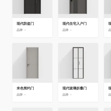
现代防盗门
现代住宅入户门
品牌:
-
品牌:
-
品
收藏
收藏
米色简约门
现代玻璃折叠门
品牌:
-
品牌:
-
品