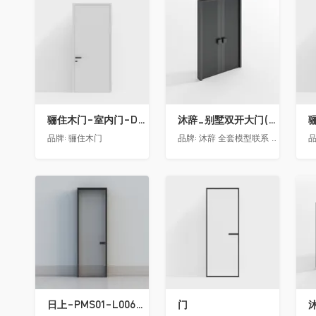
收藏
收藏
骊住木门-室内门-DAA静音门-YY漆白色-方形把手
沐辞_别墅双开大门(中型)(漏光加厚度)
品牌:
骊住木门
品牌:
沐辞 全套模型联系 Vx:Muci0003
品
收藏
收藏
日上-PMS01-L006-金属窄边玻璃门
门