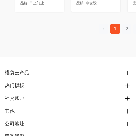
品牌:
日上门业
品牌:
卓云设
品
1
2
模袋云产品
热门模板
别墅设计营销
模型协同展示分享
社交账户
欧式别墅
BIM可视化开发
中式别墅
其他
B站
文章专栏
其他别墅
抖音
公司地址
用户服务协议
别墅社区
美式别墅
微信公众号
隐私政策