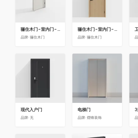
骊住木门-室内门-单开门-BFA-EF浅灰色
骊住木门-室内门-单开门-BFA-PP麦芽黄色
卫
品牌:
骊住木门
品牌:
骊住木门
品
收藏
收藏
现代入户门
电梯门
品牌:
无
品牌:
熠锋装饰
品