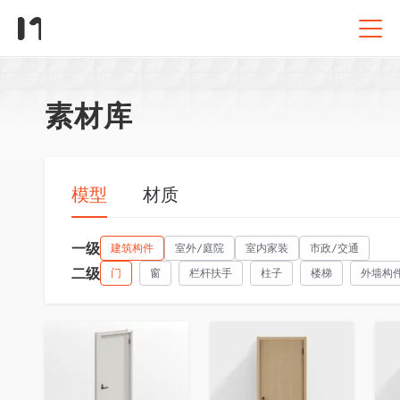
素材库
模型
材质
一级
建筑构件
室外/庭院
室内家装
市政/交通
二级
门
窗
栏杆扶手
柱子
楼梯
外墙构
收藏
收藏