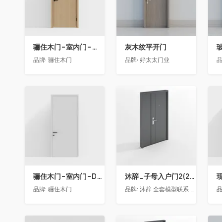
骊住木门-室内门-单开门-BFA-PP麦芽黄色
灰木纹平开门
品牌:
骊住木门
品牌:
好太太门业
品
收藏
收藏
骊住木门-室内门-DAA静音门-YY漆白色-方形把手
沐辞_子母入户门2(2021)
品牌:
骊住木门
品牌:
沐辞 全套模型联系 Vx:Muci0003
品