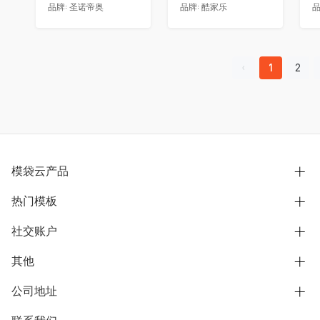
品牌:
圣诺帝奥
品牌:
酷家乐
品
1
2
模袋云产品
热门模板
别墅设计营销
模型协同展示分享
社交账户
欧式别墅
BIM可视化开发
中式别墅
其他
B站
文章专栏
其他别墅
抖音
公司地址
用户服务协议
别墅社区
美式别墅
微信公众号
隐私政策