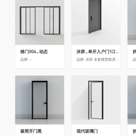
收藏
收藏
移门004_动态
沐辞_单开入户门1(2021)
品牌:
-
品牌:
沐辞 全套模型联系 Vx:Muci0003
品
收藏
收藏
极简开门黑
现代玻璃门