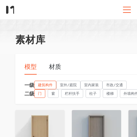
素材库
模型
材质
一级
建筑构件
室外/庭院
室内家装
市政/交通
二级
门
窗
栏杆扶手
柱子
楼梯
外墙构
收藏
收藏