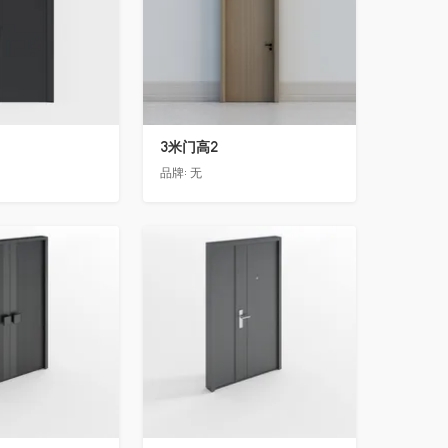
3米门高2
品牌:
无
收藏