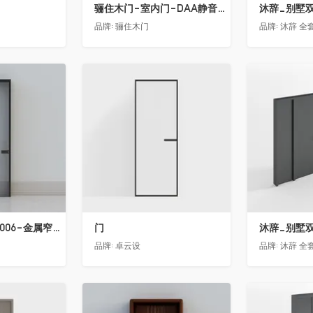
骊住木门-室内门-DAA静音门-YY漆白色-方形把手
品牌:
骊住木门
品牌:
沐辞 全套
收藏
收藏
日上-PMS01-L006-金属窄边玻璃门
门
品牌:
卓云设
品牌:
沐辞 全套
收藏
收藏