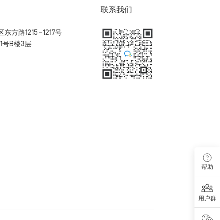
联系我们
方路1215-1217号
1号B楼3层
扫码加入用户体验群
帮助
用户群