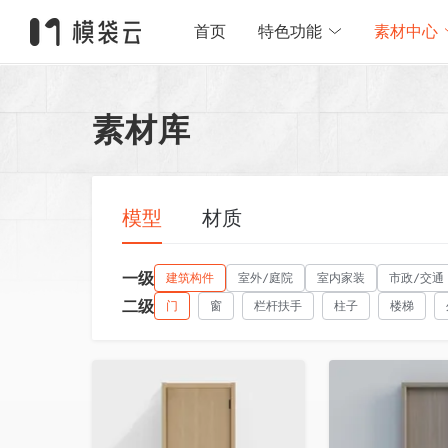
首页
特色功能
素材中心
素材库
模型
材质
一级
建筑构件
室外/庭院
室内家装
市政/交通
二级
门
窗
栏杆扶手
柱子
楼梯
收藏
收藏