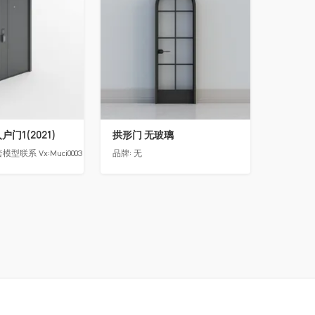
门1(2021)
拱形门 无玻璃
模型联系 Vx:Muci0003
品牌:
无