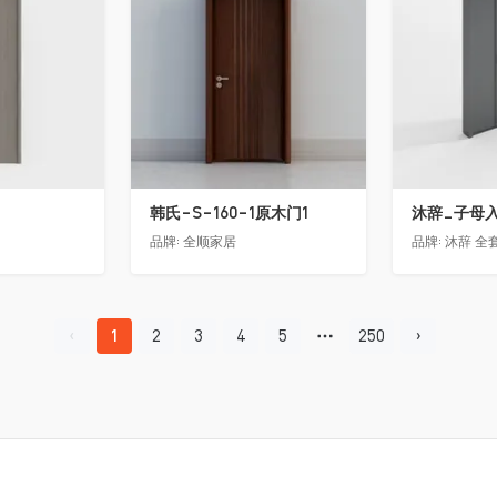
韩氏-S-160-1原木门1
沐辞_子母入户
品牌:
全顺家居
品牌:
沐辞 全套
1
2
3
4
5
250