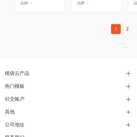
品牌:
-
品牌:
-
品
1
2
模袋云产品
热门模板
别墅设计营销
模型协同展示分享
社交账户
欧式别墅
BIM可视化开发
中式别墅
其他
B站
文章专栏
其他别墅
抖音
公司地址
用户服务协议
别墅社区
美式别墅
微信公众号
隐私政策