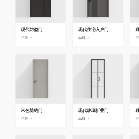
现代防盗门
现代住宅入户门
品牌:
-
品牌:
-
品
收藏
收藏
米色简约门
现代玻璃折叠门
品牌:
-
品牌:
-
品