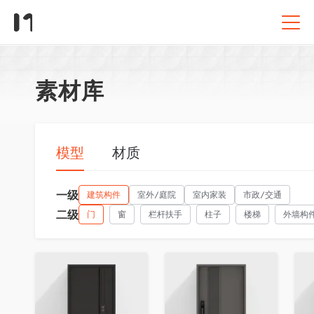
素材库
模型
材质
一级
建筑构件
室外/庭院
室内家装
市政/交通
二级
门
窗
栏杆扶手
柱子
楼梯
外墙构
收藏
收藏