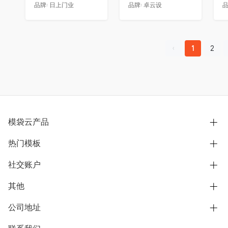
品牌:
日上门业
品牌:
卓云设
品
1
2
模袋云产品
热门模板
别墅设计营销
模型协同展示分享
社交账户
欧式别墅
BIM可视化开发
中式别墅
其他
B站
文章专栏
其他别墅
抖音
公司地址
用户服务协议
别墅社区
美式别墅
微信公众号
隐私政策