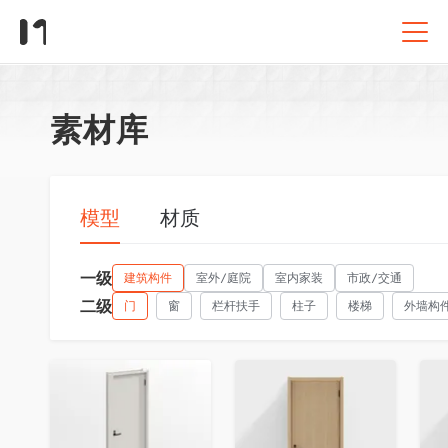
素材库
模型
材质
一级
建筑构件
室外/庭院
室内家装
市政/交通
二级
门
窗
栏杆扶手
柱子
楼梯
外墙构
收藏
收藏