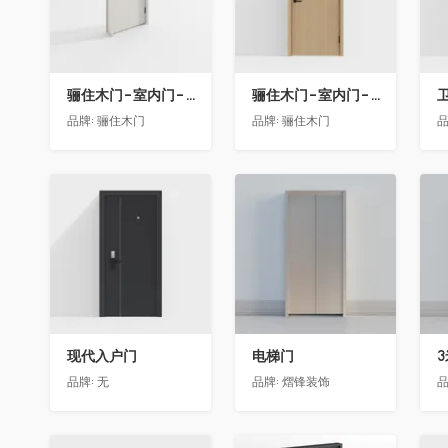
骊住木门-室内门-单开门-BFA-EF浅灰色
骊住木门-室内门-单开门-BFA-PP麦芽黄色
卫
品牌:
骊住木门
品牌:
骊住木门
品
收藏
收藏
现代入户门
电梯门
品牌:
无
品牌:
熠锋装饰
品