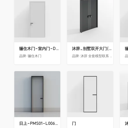
收藏
收藏
骊住木门-室内门-DAA静音门-YY漆白色-方形把手
沐辞_别墅双开大门(中型)(漏光加厚度)
品牌:
骊住木门
品牌:
沐辞 全套模型联系 Vx:Muci0003
品
收藏
收藏
日上-PMS01-L006-金属窄边玻璃门
门