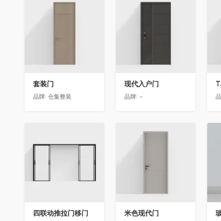
收藏
收藏
套装门
现代入户门
T
品牌:
仓集整装
品牌:
-
品
收藏
收藏
四联动推拉门移门
米色现代门