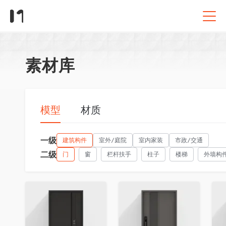
素材库
模型
材质
一级
建筑构件
室外/庭院
室内家装
市政/交通
二级
门
窗
栏杆扶手
柱子
楼梯
外墙构
收藏
收藏