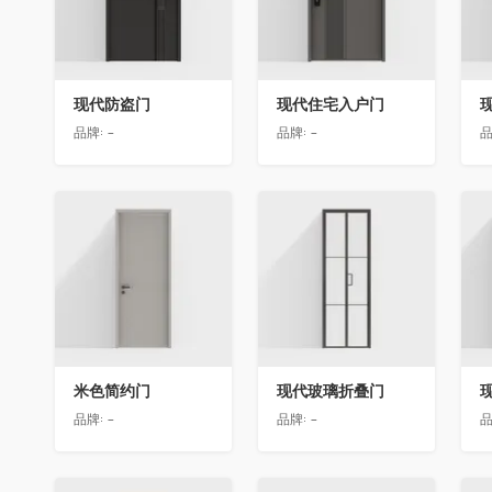
现代防盗门
现代住宅入户门
品牌:
-
品牌:
-
品
收藏
收藏
米色简约门
现代玻璃折叠门
品牌:
-
品牌:
-
品