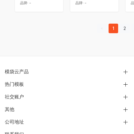
品牌:
-
品牌:
-
品
1
2
模袋云产品
热门模板
别墅设计营销
模型协同展示分享
社交账户
欧式别墅
BIM可视化开发
中式别墅
其他
B站
文章专栏
其他别墅
抖音
公司地址
用户服务协议
别墅社区
美式别墅
微信公众号
隐私政策