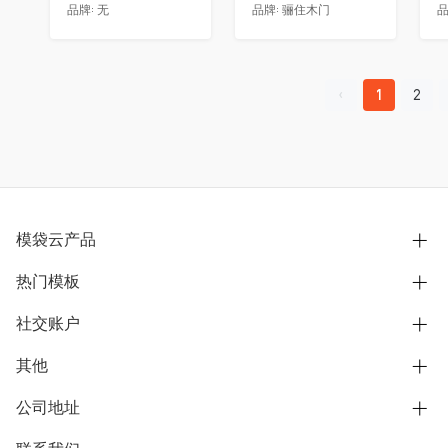
品牌:
无
品牌:
骊住木门
品
1
2
模袋云产品
热门模板
别墅设计营销
模型协同展示分享
社交账户
欧式别墅
BIM可视化开发
中式别墅
其他
B站
文章专栏
其他别墅
抖音
公司地址
用户服务协议
别墅社区
美式别墅
微信公众号
隐私政策