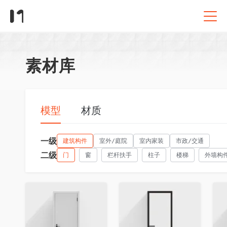
素材库
模型
材质
一级
建筑构件
室外/庭院
室内家装
市政/交通
二级
门
窗
栏杆扶手
柱子
楼梯
外墙构
收藏
收藏