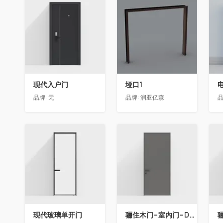
收藏
收藏
现代入户门
垭口1
品牌:
无
品牌:
润亚亿森
品
收藏
收藏
现代玻璃单开门
骊住木门-室内门-DAA标准门-方形把手-2350-灰色