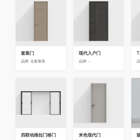
收藏
收藏
套装门
现代入户门
T
品牌:
仓集整装
品牌:
-
品
收藏
收藏
四联动推拉门移门
米色现代门