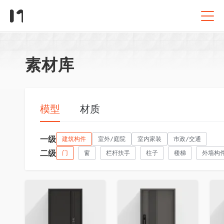
素材库
模型
材质
一级
建筑构件
室外/庭院
室内家装
市政/交通
二级
门
窗
栏杆扶手
柱子
楼梯
外墙构
收藏
收藏