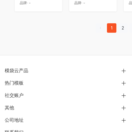
品牌:
-
品牌:
-
品
1
2
模袋云产品
热门模板
别墅设计营销
模型协同展示分享
社交账户
欧式别墅
BIM可视化开发
中式别墅
其他
B站
文章专栏
其他别墅
抖音
公司地址
用户服务协议
别墅社区
美式别墅
微信公众号
隐私政策