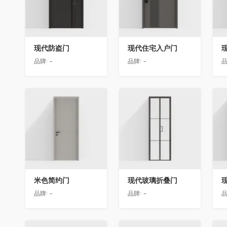
现代防盗门
现代住宅入户门
品牌:
-
品牌:
-
品
收藏
收藏
米色简约门
现代玻璃折叠门
品牌:
-
品牌:
-
品