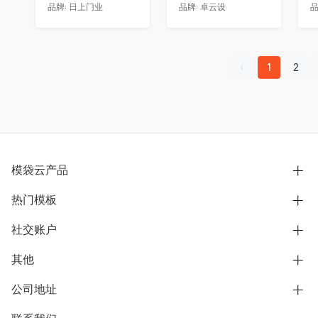
品牌:
日上门业
品牌:
卓云设
品
1
2
模袋云产品
热门模板
别墅设计营销
模型协同展示分享
社交账户
欧式别墅
BIM可视化开发
中式别墅
其他
B站
文章专栏
其他别墅
抖音
公司地址
用户服务协议
别墅社区
美式别墅
微信公众号
隐私政策