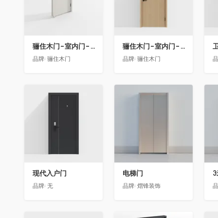
骊住木门-室内门-单开门-BFA-EF浅灰色
骊住木门-室内门-单开门-BFA-PP麦芽黄色
卫
品牌:
骊住木门
品牌:
骊住木门
品
收藏
收藏
现代入户门
电梯门
品牌:
无
品牌:
熠锋装饰
品