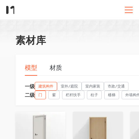
素材库
模型
材质
一级
建筑构件
室外/庭院
室内家装
市政/交通
二级
门
窗
栏杆扶手
柱子
楼梯
外墙构
收藏
收藏