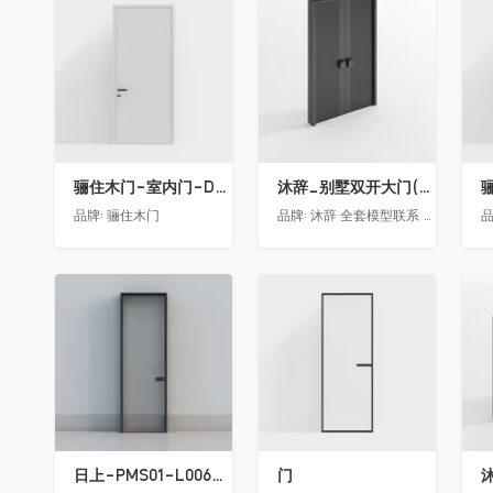
收藏
收藏
骊住木门-室内门-DAA静音门-YY漆白色-方形把手
沐辞_别墅双开大门(中型)(漏光加厚度)
品牌:
骊住木门
品牌:
沐辞 全套模型联系 Vx:Muci0003
品
收藏
收藏
日上-PMS01-L006-金属窄边玻璃门
门