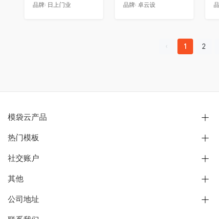
品牌:
日上门业
品牌:
卓云设
品
1
2
模袋云产品
热门模板
别墅设计营销
模型协同展示分享
社交账户
欧式别墅
BIM可视化开发
中式别墅
其他
B站
文章专栏
其他别墅
抖音
公司地址
用户服务协议
别墅社区
美式别墅
微信公众号
隐私政策