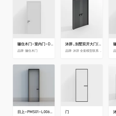
收藏
收藏
骊住木门-室内门-DAA静音门-YY漆白色-方形把手
沐辞_别墅双开大门(中型)(漏光加厚度)
品牌:
骊住木门
品牌:
沐辞 全套模型联系 Vx:Muci0003
品
收藏
收藏
日上-PMS01-L006-金属窄边玻璃门
门