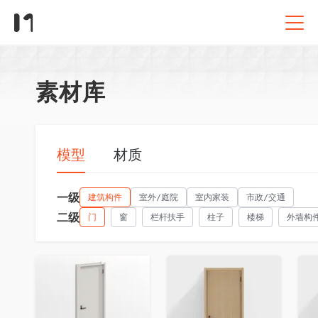
素材库
模型
材质
一级
建筑构件
室外/庭院
室内家装
市政/交通
二级
门
窗
栏杆扶手
柱子
楼梯
外墙构
收藏
收藏