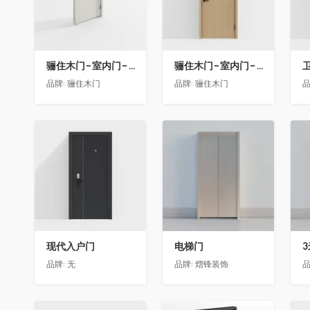
骊住木门-室内门-单开门-BFA-EF浅灰色
骊住木门-室内门-单开门-BFA-PP麦芽黄色
卫
品牌:
骊住木门
品牌:
骊住木门
品
收藏
收藏
现代入户门
电梯门
品牌:
无
品牌:
熠锋装饰
品