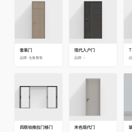
收藏
收藏
套装门
现代入户门
T
品牌:
仓集整装
品牌:
-
品
收藏
收藏
四联动推拉门移门
米色现代门