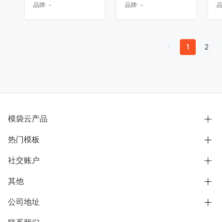
品牌:
-
品牌:
-
品
1
2
模袋云产品
热门模板
别墅设计营销
模型协同展示分享
社交账户
欧式别墅
BIM可视化开发
中式别墅
其他
B站
文章专栏
其他别墅
抖音
公司地址
用户服务协议
别墅社区
美式别墅
微信公众号
隐私政策