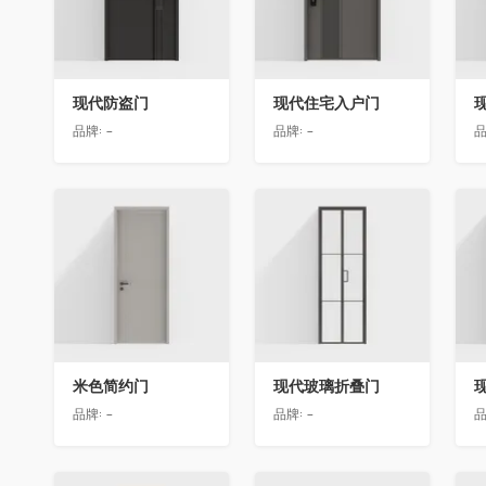
现代防盗门
现代住宅入户门
品牌:
-
品牌:
-
品
收藏
收藏
米色简约门
现代玻璃折叠门
品牌:
-
品牌:
-
品