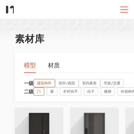
素材库
模型
材质
一级
建筑构件
室外/庭院
室内家装
市政/交通
二级
门
窗
栏杆扶手
柱子
楼梯
外墙构
收藏
收藏