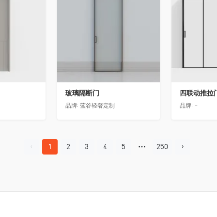
玻璃隔断门
四联动推拉
品牌:
蓝谷轻奢定制
品牌:
-
1
2
3
4
5
250