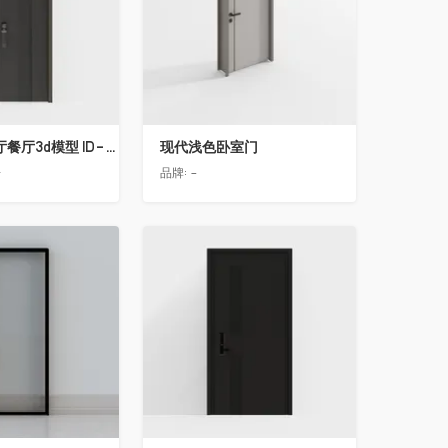
简欧轻奢客厅餐厅3d模型 ID-11490558入户门2
现代浅色卧室门
告
品牌:
-
收藏