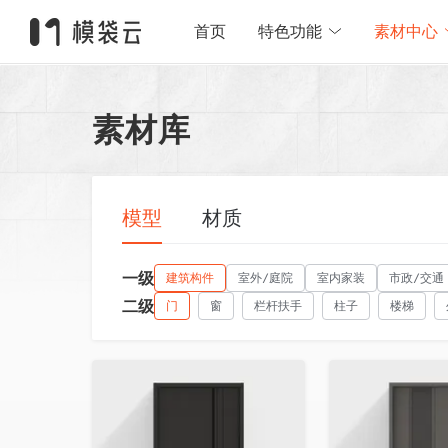
首页
特色功能
素材中心
素材库
模型
材质
一级
建筑构件
室外/庭院
室内家装
市政/交通
二级
门
窗
栏杆扶手
柱子
楼梯
收藏
收藏