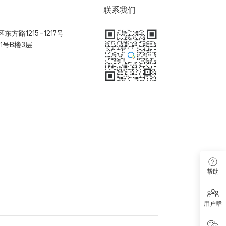
联系我们
方路1215-1217号
1号B楼3层
扫码加入用户体验群
帮助
用户群