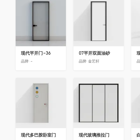
收藏
收藏
现代平开门-36
07平开双面油砂
品牌:
-
品牌:
金艺轩
品
收藏
收藏
现代多巴胺卧室门
现代玻璃推拉门