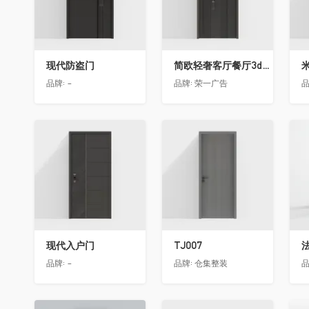
现代防盗门
简欧轻奢客厅餐厅3d模型 ID-11490558入户门2
品牌:
-
品牌:
荣一广告
品
收藏
收藏
现代入户门
TJ007
品牌:
-
品牌:
仓集整装
品