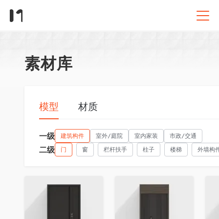
素材库
模型
材质
一级
建筑构件
室外/庭院
室内家装
市政/交通
二级
门
窗
栏杆扶手
柱子
楼梯
外墙构
收藏
收藏