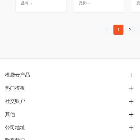
品牌:
-
品牌:
-
品
1
2
模袋云产品
热门模板
别墅设计营销
模型协同展示分享
社交账户
欧式别墅
BIM可视化开发
中式别墅
其他
B站
文章专栏
其他别墅
抖音
公司地址
用户服务协议
别墅社区
美式别墅
微信公众号
隐私政策