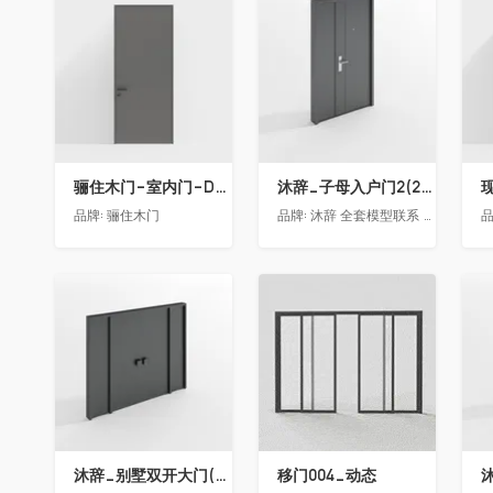
收藏
收藏
骊住木门-室内门-DAA标准门-方形把手-2350-灰色
沐辞_子母入户门2(2021)
品牌:
骊住木门
品牌:
沐辞 全套模型联系 Vx:Muci0003
品
收藏
收藏
沐辞_别墅双开大门(大型)(漏光加厚度)
移门004_动态