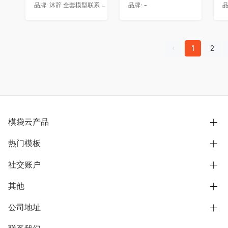
品牌:
沐辞 全套模型联系 Vx:Muci0003
品牌:
-
品
1
2
模袋云产品
热门模板
别墅设计营销
模型协同展示分享
社交账户
欧式别墅
BIM可视化开发
中式别墅
其他
B站
文章专栏
其他别墅
抖音
公司地址
用户服务协议
别墅社区
美式别墅
微信公众号
隐私政策