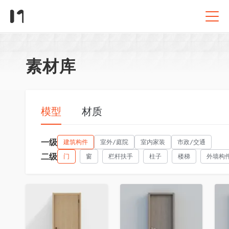
素材库
模型
材质
一级
建筑构件
室外/庭院
室内家装
市政/交通
二级
门
窗
栏杆扶手
柱子
楼梯
外墙构
收藏
收藏