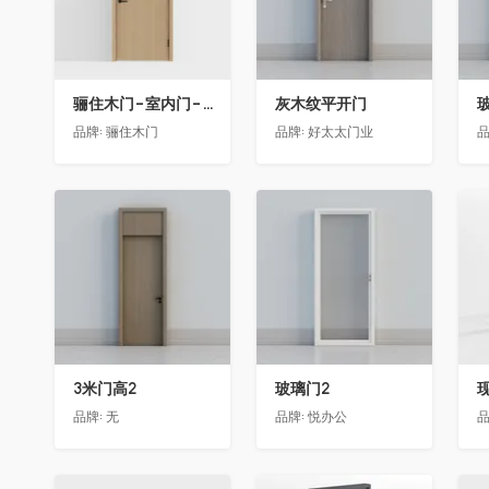
骊住木门-室内门-单开门-BFA-PP麦芽黄色
灰木纹平开门
品牌:
骊住木门
品牌:
好太太门业
品
收藏
收藏
3米门高2
玻璃门2
品牌:
无
品牌:
悦办公
品