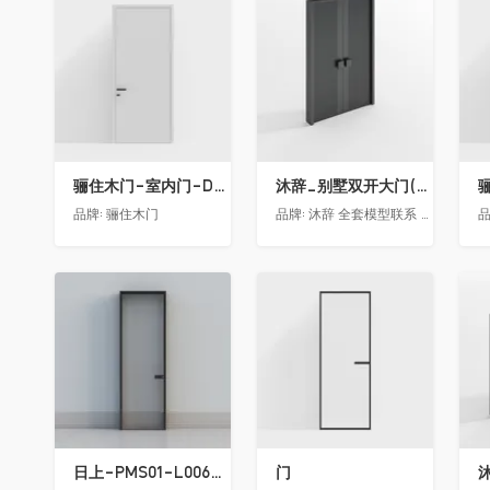
收藏
收藏
骊住木门-室内门-DAA静音门-YY漆白色-方形把手
沐辞_别墅双开大门(中型)(漏光加厚度)
品牌:
骊住木门
品牌:
沐辞 全套模型联系 Vx:Muci0003
品
收藏
收藏
日上-PMS01-L006-金属窄边玻璃门
门