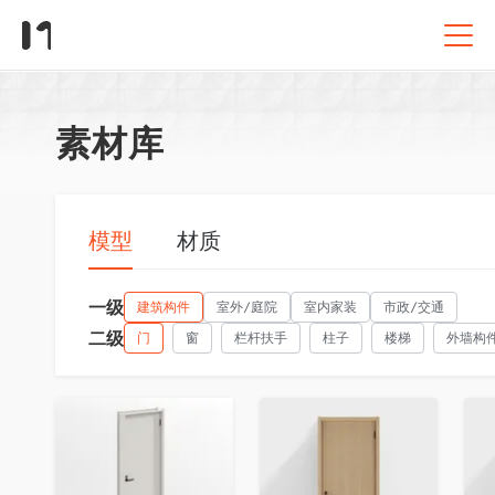
素材库
模型
材质
一级
建筑构件
室外/庭院
室内家装
市政/交通
二级
门
窗
栏杆扶手
柱子
楼梯
外墙构
收藏
收藏