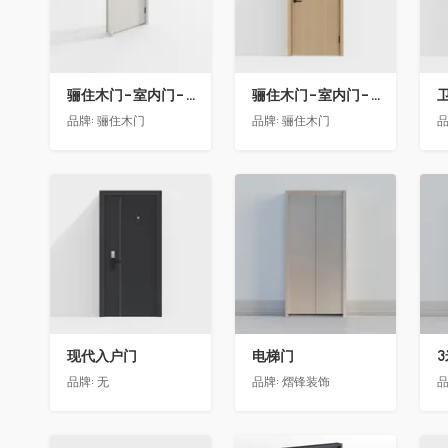
骊住木门-室内门-单开门-BFA-EF浅灰色
骊住木门-室内门-单开门-BFA-PP麦芽黄色
卫
品牌:
骊住木门
品牌:
骊住木门
品
收藏
收藏
现代入户门
电梯门
品牌:
无
品牌:
熠锋装饰
品