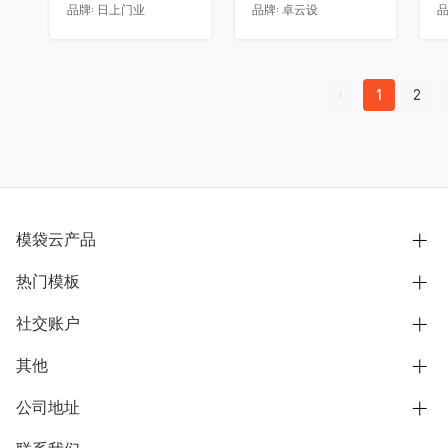
品牌:
日上门业
品牌:
卓云设
品
1
2
模袋云产品
热门模板
别墅设计营销
模型协同展示分享
社交账户
欧式别墅
BIM可视化开发
中式别墅
其他
B站
文章专栏
其他别墅
抖音
公司地址
用户服务协议
别墅社区
美式别墅
微信公众号
隐私政策