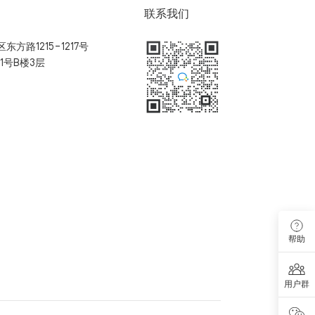
联系我们
方路1215-1217号
1号B楼3层
扫码加入用户体验群
帮助
用户群