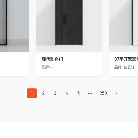
现代防盗门
07平开双面
品牌:
-
品牌:
金艺轩
1
2
3
4
5
250