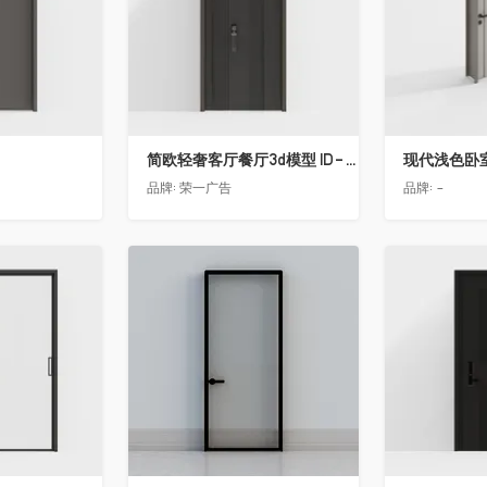
简欧轻奢客厅餐厅3d模型 ID-11490558入户门2
现代浅色卧
品牌:
荣一广告
品牌:
-
收藏
收藏