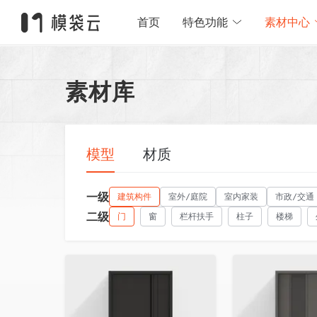
首页
特色功能
素材中心
素材库
模型
材质
一级
建筑构件
室外/庭院
室内家装
市政/交通
二级
门
窗
栏杆扶手
柱子
楼梯
收藏
收藏