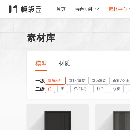
首页
特色功能
素材中心
素材库
模型
材质
一级
建筑构件
室外/庭院
室内家装
市政/交通
二级
门
窗
栏杆扶手
柱子
楼梯
收藏
收藏