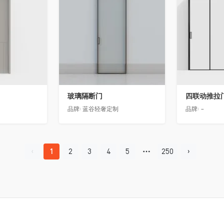
玻璃隔断门
四联动推拉
品牌:
蓝谷轻奢定制
品牌:
-
1
2
3
4
5
250