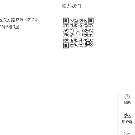
联系我们
方路1215-1217号
1号B楼3层
扫码加入用户体验群
帮助
用户群