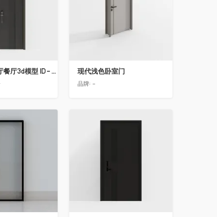
简欧轻奢客厅餐厅3d模型 ID-11490558入户门2
现代浅色卧室门
告
品牌:
-
收藏