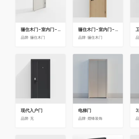
骊住木门-室内门-单开门-BFA-EF浅灰色
骊住木门-室内门-单开门-BFA-PP麦芽黄色
卫
品牌:
骊住木门
品牌:
骊住木门
品
收藏
收藏
现代入户门
电梯门
品牌:
无
品牌:
熠锋装饰
品