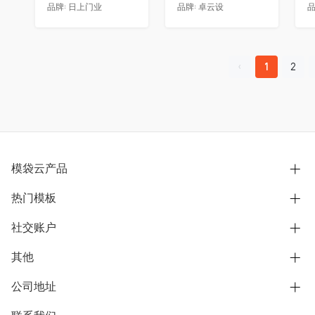
品牌:
日上门业
品牌:
卓云设
品
1
2
模袋云产品
热门模板
别墅设计营销
模型协同展示分享
社交账户
欧式别墅
BIM可视化开发
中式别墅
其他
B站
文章专栏
其他别墅
抖音
公司地址
用户服务协议
别墅社区
美式别墅
微信公众号
隐私政策