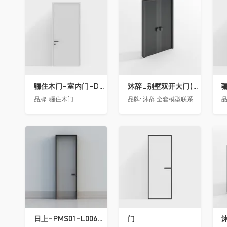
收藏
收藏
骊住木门-室内门-DAA静音门-YY漆白色-方形把手
沐辞_别墅双开大门(中型)(漏光加厚度)
品牌:
骊住木门
品牌:
沐辞 全套模型联系 Vx:Muci0003
品
收藏
收藏
日上-PMS01-L006-金属窄边玻璃门
门