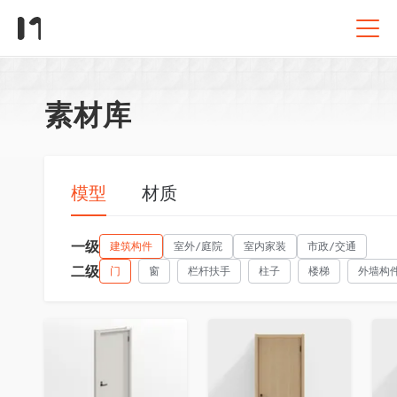
素材库
模型
材质
一级
建筑构件
室外/庭院
室内家装
市政/交通
二级
门
窗
栏杆扶手
柱子
楼梯
外墙构
收藏
收藏