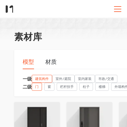
素材库
模型
材质
一级
建筑构件
室外/庭院
室内家装
市政/交通
二级
门
窗
栏杆扶手
柱子
楼梯
外墙构
收藏
收藏