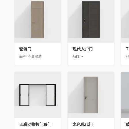
收藏
收藏
套装门
现代入户门
T
品牌:
仓集整装
品牌:
-
品
收藏
收藏
四联动推拉门移门
米色现代门