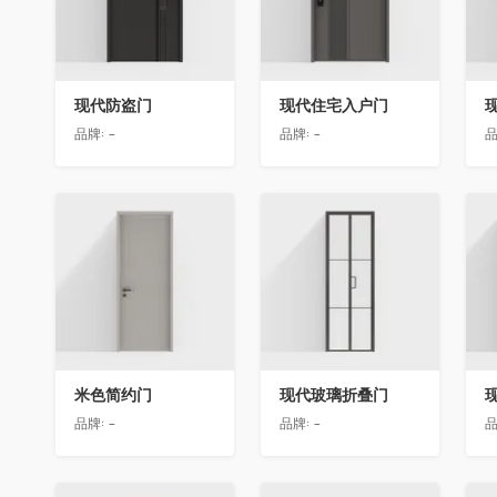
现代防盗门
现代住宅入户门
品牌:
-
品牌:
-
品
收藏
收藏
米色简约门
现代玻璃折叠门
品牌:
-
品牌:
-
品