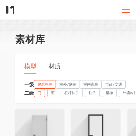
素材库
模型
材质
一级
建筑构件
室外/庭院
室内家装
市政/交通
二级
门
窗
栏杆扶手
柱子
楼梯
外墙构
收藏
收藏