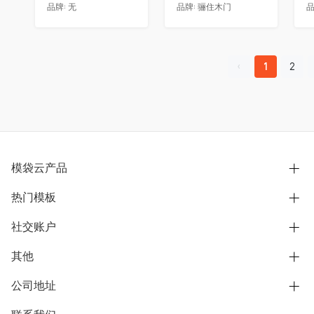
品牌:
无
品牌:
骊住木门
品
1
2
模袋云产品
热门模板
别墅设计营销
模型协同展示分享
社交账户
欧式别墅
BIM可视化开发
中式别墅
其他
B站
文章专栏
其他别墅
抖音
公司地址
用户服务协议
别墅社区
美式别墅
微信公众号
隐私政策