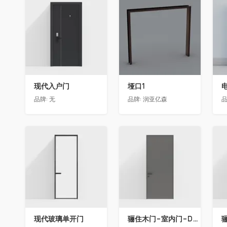
收藏
收藏
现代入户门
垭口1
品牌:
无
品牌:
润亚亿森
品
收藏
收藏
现代玻璃单开门
骊住木门-室内门-DAA标准门-方形把手-2350-灰色