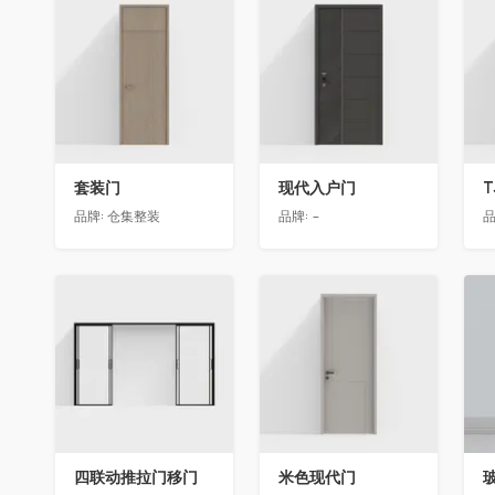
收藏
收藏
套装门
现代入户门
T
品牌:
仓集整装
品牌:
-
品
收藏
收藏
四联动推拉门移门
米色现代门