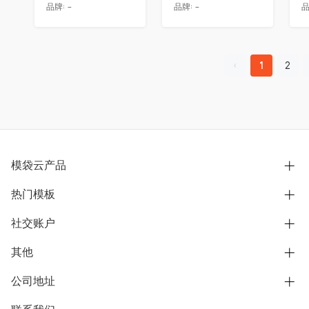
品牌:
-
品牌:
-
品
1
2
模袋云产品
热门模板
别墅设计营销
模型协同展示分享
社交账户
欧式别墅
BIM可视化开发
中式别墅
其他
B站
文章专栏
其他别墅
抖音
公司地址
用户服务协议
别墅社区
美式别墅
微信公众号
隐私政策