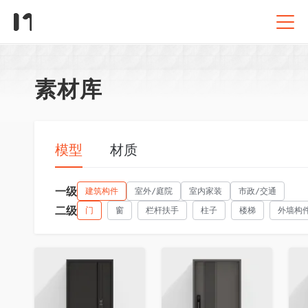
素材库
模型
材质
一级
建筑构件
室外/庭院
室内家装
市政/交通
二级
门
窗
栏杆扶手
柱子
楼梯
外墙构
收藏
收藏