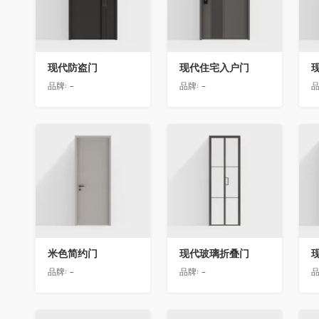
现代防盗门
现代住宅入户门
品牌:
-
品牌:
-
品
收藏
收藏
米色简约门
现代玻璃折叠门
品牌:
-
品牌:
-
品