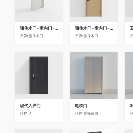
骊住木门-室内门-单开门-BFA-EF浅灰色
骊住木门-室内门-单开门-BFA-PP麦芽黄色
卫
品牌:
骊住木门
品牌:
骊住木门
品
收藏
收藏
现代入户门
电梯门
品牌:
无
品牌:
熠锋装饰
品