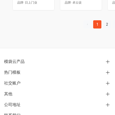
品牌:
日上门业
品牌:
卓云设
品
1
2
模袋云产品
热门模板
别墅设计营销
模型协同展示分享
社交账户
欧式别墅
BIM可视化开发
中式别墅
其他
B站
文章专栏
其他别墅
抖音
公司地址
用户服务协议
别墅社区
美式别墅
微信公众号
隐私政策