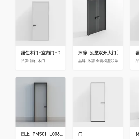
收藏
收藏
骊住木门-室内门-DAA静音门-YY漆白色-方形把手
沐辞_别墅双开大门(中型)(漏光加厚度)
品牌:
骊住木门
品牌:
沐辞 全套模型联系 Vx:Muci0003
品
收藏
收藏
日上-PMS01-L006-金属窄边玻璃门
门