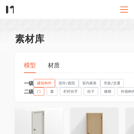
素材库
模型
材质
一级
建筑构件
室外/庭院
室内家装
市政/交通
二级
门
窗
栏杆扶手
柱子
楼梯
外墙构
收藏
收藏