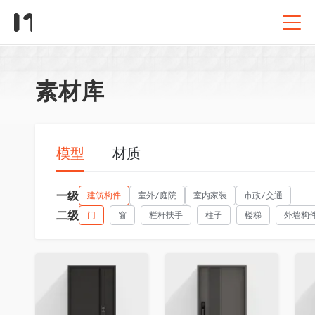
素材库
模型
材质
一级
建筑构件
室外/庭院
室内家装
市政/交通
二级
门
窗
栏杆扶手
柱子
楼梯
外墙构
收藏
收藏