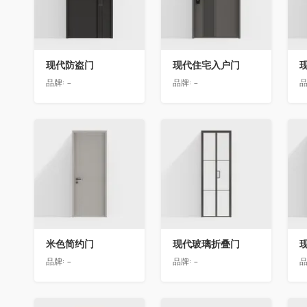
现代防盗门
现代住宅入户门
品牌:
-
品牌:
-
品
收藏
收藏
米色简约门
现代玻璃折叠门
品牌:
-
品牌:
-
品