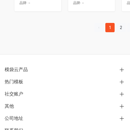
品牌:
-
品牌:
-
品
1
2
模袋云产品
热门模板
别墅设计营销
模型协同展示分享
社交账户
欧式别墅
BIM可视化开发
中式别墅
其他
B站
文章专栏
其他别墅
抖音
公司地址
用户服务协议
别墅社区
美式别墅
微信公众号
隐私政策