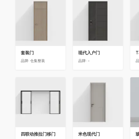
收藏
收藏
套装门
现代入户门
T
品牌:
仓集整装
品牌:
-
品
收藏
收藏
四联动推拉门移门
米色现代门