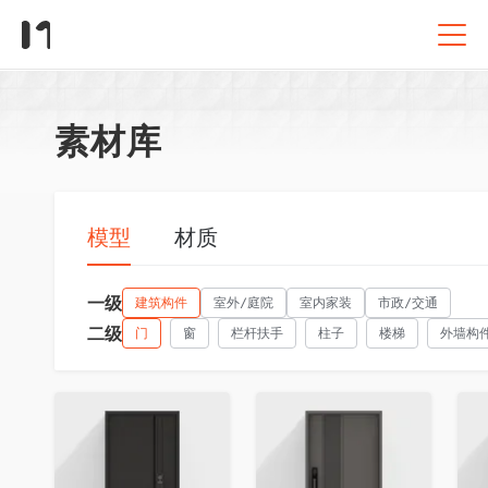
素材库
模型
材质
一级
建筑构件
室外/庭院
室内家装
市政/交通
二级
门
窗
栏杆扶手
柱子
楼梯
外墙构
收藏
收藏