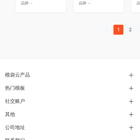
品牌:
-
品牌:
-
品
1
2
模袋云产品
热门模板
别墅设计营销
模型协同展示分享
社交账户
欧式别墅
BIM可视化开发
中式别墅
其他
B站
文章专栏
其他别墅
抖音
公司地址
用户服务协议
别墅社区
美式别墅
微信公众号
隐私政策