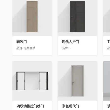
收藏
收藏
套装门
现代入户门
T
品牌:
仓集整装
品牌:
-
品
收藏
收藏
四联动推拉门移门
米色现代门