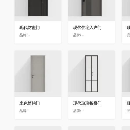
现代防盗门
现代住宅入户门
品牌:
-
品牌:
-
品
收藏
收藏
米色简约门
现代玻璃折叠门
品牌:
-
品牌:
-
品