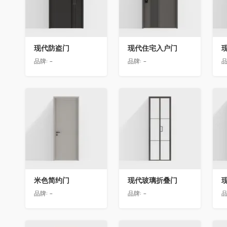
现代防盗门
现代住宅入户门
品牌:
-
品牌:
-
品
收藏
收藏
米色简约门
现代玻璃折叠门
品牌:
-
品牌:
-
品