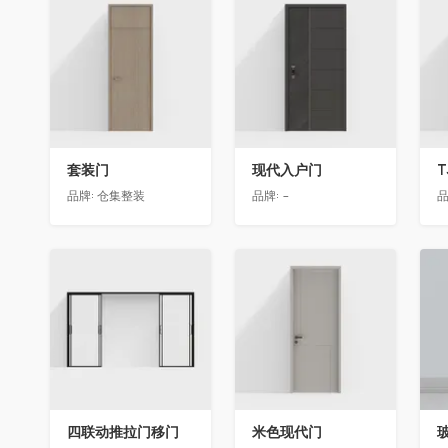
收藏
收藏
套装门
现代入户门
T
品牌:
仓集整装
品牌:
-
品
收藏
收藏
四联动推拉门移门
米色现代门