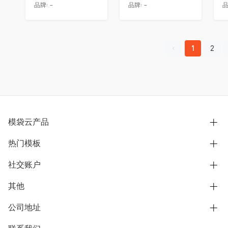
品牌:
-
品牌:
-
品
1
2
模袋云产品
热门模板
别墅设计营销
模型协同展示分享
社交账户
欧式别墅
BIM可视化开发
中式别墅
其他
B站
文章专栏
其他别墅
抖音
公司地址
用户服务协议
别墅社区
美式别墅
微信公众号
隐私政策