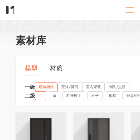
素材库
模型
材质
一级
建筑构件
室外/庭院
室内家装
市政/交通
二级
门
窗
栏杆扶手
柱子
楼梯
外墙构
收藏
收藏