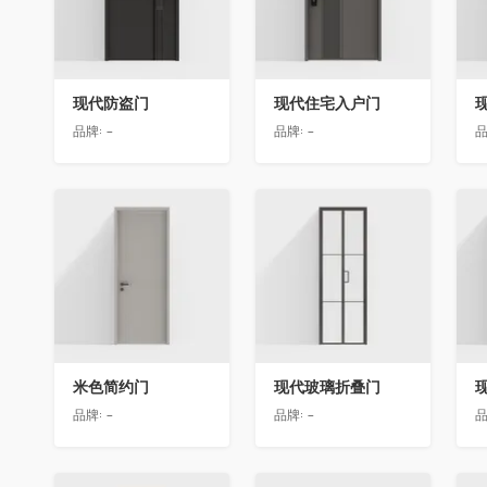
现代防盗门
现代住宅入户门
品牌:
-
品牌:
-
品
收藏
收藏
米色简约门
现代玻璃折叠门
品牌:
-
品牌:
-
品