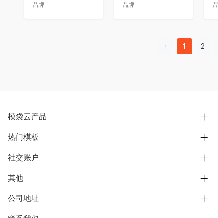
品牌:
-
品牌:
-
品
1
2
模袋云产品
热门模板
别墅设计营销
模型协同展示分享
社交账户
欧式别墅
BIM可视化开发
中式别墅
其他
B站
文章专栏
其他别墅
抖音
公司地址
用户服务协议
别墅社区
美式别墅
微信公众号
隐私政策