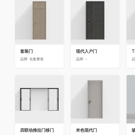
收藏
收藏
套装门
现代入户门
T
品牌:
仓集整装
品牌:
-
品
收藏
收藏
四联动推拉门移门
米色现代门