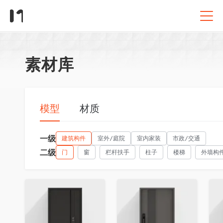
素材库
模型
材质
一级
建筑构件
室外/庭院
室内家装
市政/交通
二级
门
窗
栏杆扶手
柱子
楼梯
外墙构
收藏
收藏