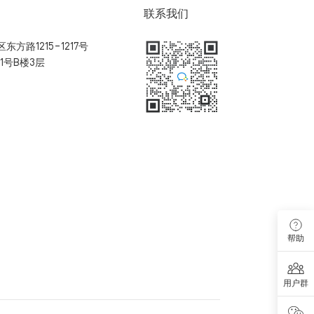
联系我们
方路1215-1217号
1号B楼3层
扫码加入用户体验群
帮助
用户群