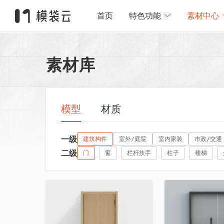
首页
特色功能
素材中心
素材库
模型
材质
一级
建筑构件
室外/庭院
室内家装
市政/交通
二级
门
窗
栏杆扶手
柱子
楼梯
收藏
收藏