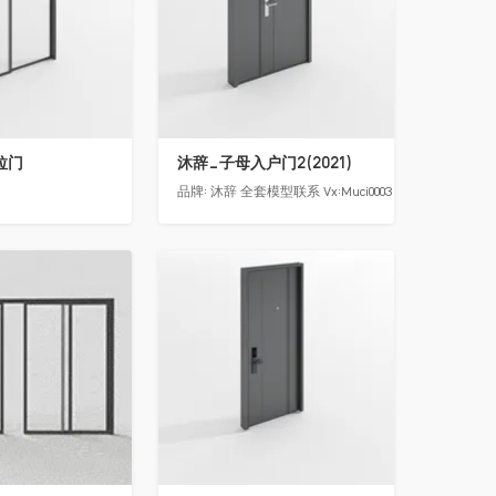
拉门
沐辞_子母入户门2(2021)
品牌:
沐辞 全套模型联系 Vx:Muci0003
收藏