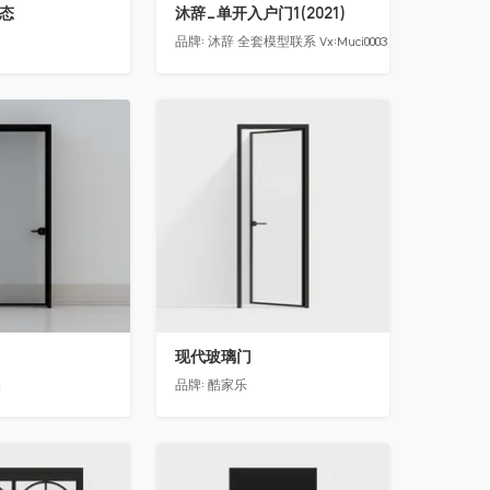
动态
沐辞_单开入户门1(2021)
品牌:
沐辞 全套模型联系 Vx:Muci0003
收藏
现代玻璃门
奥
品牌:
酷家乐
收藏