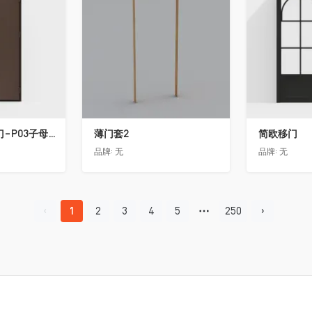
骊住木门-入户门-P03子母门-G黑茶色(喷漆)-外开
薄门套2
简欧移门
品牌:
无
品牌:
无
1
2
3
4
5
250