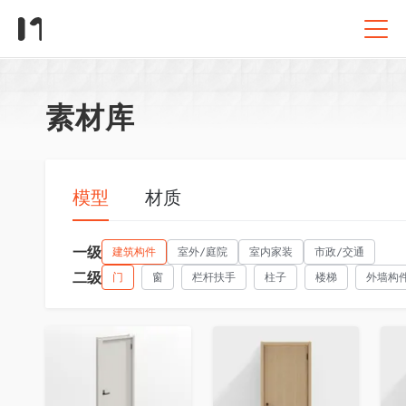
素材库
模型
材质
一级
建筑构件
室外/庭院
室内家装
市政/交通
二级
门
窗
栏杆扶手
柱子
楼梯
外墙构
收藏
收藏