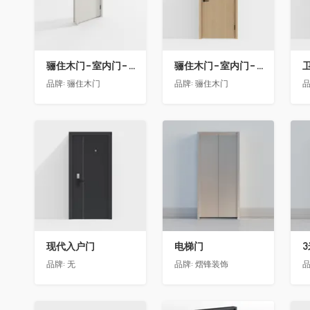
骊住木门-室内门-单开门-BFA-EF浅灰色
骊住木门-室内门-单开门-BFA-PP麦芽黄色
卫
品牌:
骊住木门
品牌:
骊住木门
品
收藏
收藏
现代入户门
电梯门
品牌:
无
品牌:
熠锋装饰
品