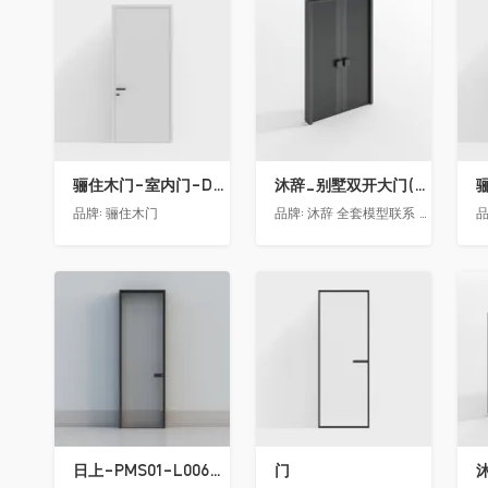
收藏
收藏
骊住木门-室内门-DAA静音门-YY漆白色-方形把手
沐辞_别墅双开大门(中型)(漏光加厚度)
品牌:
骊住木门
品牌:
沐辞 全套模型联系 Vx:Muci0003
品
收藏
收藏
日上-PMS01-L006-金属窄边玻璃门
门