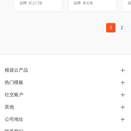
品牌:
日上门业
品牌:
卓云设
品
1
2
模袋云产品
热门模板
别墅设计营销
模型协同展示分享
社交账户
欧式别墅
BIM可视化开发
中式别墅
其他
B站
文章专栏
其他别墅
抖音
公司地址
用户服务协议
别墅社区
美式别墅
微信公众号
隐私政策