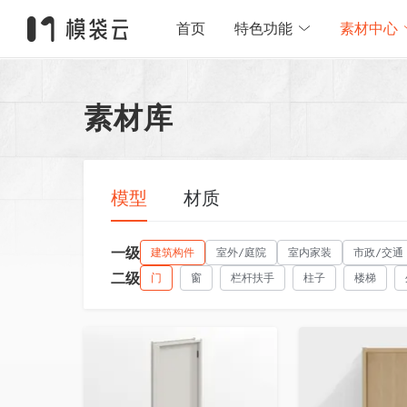
首页
特色功能
素材中心
素材库
模型
材质
一级
建筑构件
室外/庭院
室内家装
市政/交通
二级
门
窗
栏杆扶手
柱子
楼梯
收藏
收藏