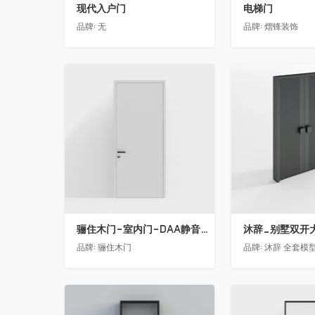
现代入户门
电梯门
品牌:
无
品牌:
熠锋装饰
收藏
收藏
骊住木门-室内门-DAA静音门-YY漆白色-方形把手
品牌:
骊住木门
品牌:
沐辞 全套模型联系
收藏
收藏