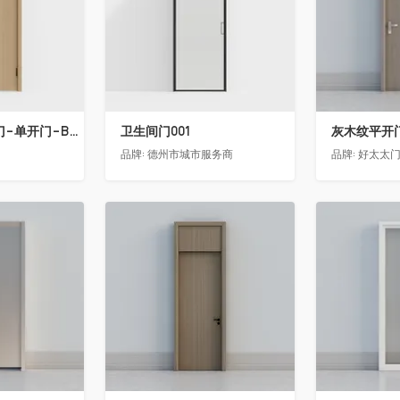
骊住木门-室内门-单开门-BFA-PP麦芽黄色
卫生间门001
灰木纹平开
品牌:
德州市城市服务商
品牌:
好太太
收藏
收藏