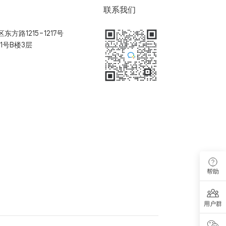
联系我们
方路1215-1217号
1号B楼3层
扫码加入用户体验群
帮助
用户群