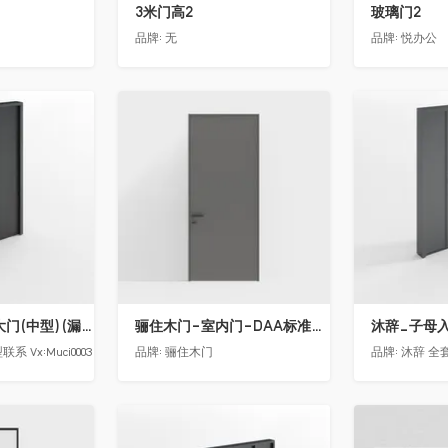
3米门高2
玻璃门2
品牌:
无
品牌:
悦办公
收藏
收藏
沐辞_别墅双开大门(中型)(漏光加厚度)
骊住木门-室内门-DAA标准门-方形把手-2350-灰色
沐辞_子母入户
 Vx:Muci0003
品牌:
骊住木门
品牌:
沐辞 全套
收藏
收藏