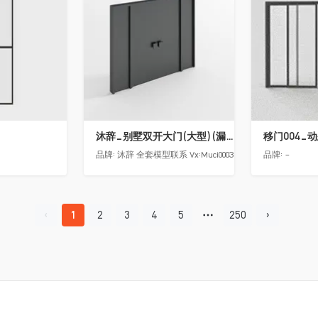
沐辞_别墅双开大门(大型)(漏光加厚度)
移门004_
品牌:
沐辞 全套模型联系 Vx:Muci0003
品牌:
-
1
2
3
4
5
250