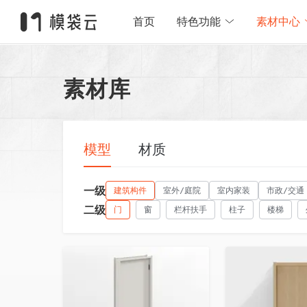
首页
特色功能
素材中心
素材库
模型
材质
一级
建筑构件
室外/庭院
室内家装
市政/交通
二级
门
窗
栏杆扶手
柱子
楼梯
收藏
收藏