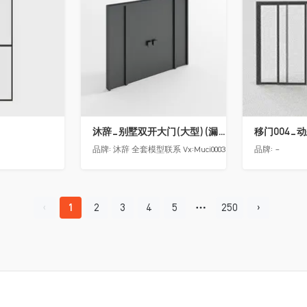
沐辞_别墅双开大门(大型)(漏光加厚度)
移门004_
品牌:
沐辞 全套模型联系 Vx:Muci0003
品牌:
-
1
2
3
4
5
250