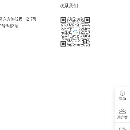
联系我们
方路1215-1217号
1号B楼3层
扫码加入用户体验群
帮助
用户群