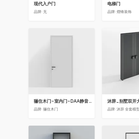
现代入户门
电梯门
品牌:
无
品牌:
熠锋装饰
收藏
收藏
骊住木门-室内门-DAA静音门-YY漆白色-方形把手
品牌:
骊住木门
品牌:
沐辞 全套模型联系
收藏
收藏