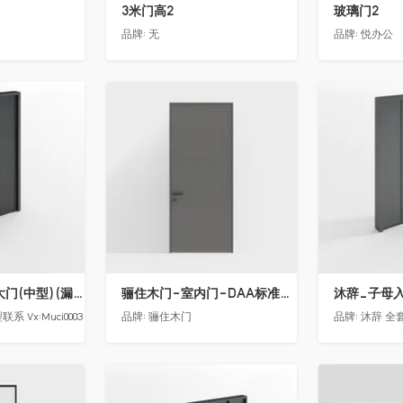
3米门高2
玻璃门2
品牌:
无
品牌:
悦办公
收藏
收藏
沐辞_别墅双开大门(中型)(漏光加厚度)
骊住木门-室内门-DAA标准门-方形把手-2350-灰色
沐辞_子母入户
 Vx:Muci0003
品牌:
骊住木门
品牌:
沐辞 全套
收藏
收藏