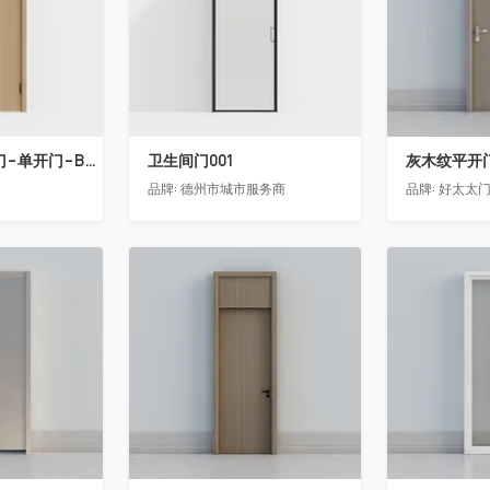
骊住木门-室内门-单开门-BFA-PP麦芽黄色
卫生间门001
灰木纹平开
品牌:
德州市城市服务商
品牌:
好太太
收藏
收藏