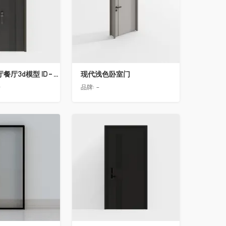
简欧轻奢客厅餐厅3d模型 ID-11490558入户门2
现代浅色卧室门
告
品牌:
-
收藏