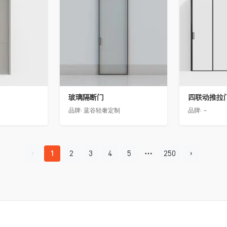
玻璃隔断门
四联动推拉
品牌:
蓝谷轻奢定制
品牌:
-
1
2
3
4
5
250