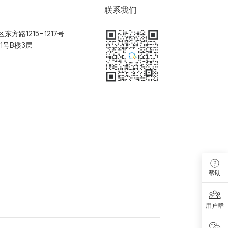
联系我们
方路1215-1217号
1号B楼3层
扫码加入用户体验群
帮助
用户群