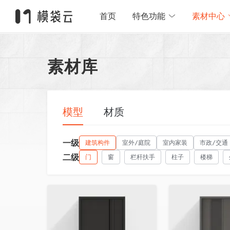
首页
特色功能
素材中心
素材库
模型
材质
一级
建筑构件
室外/庭院
室内家装
市政/交通
二级
门
窗
栏杆扶手
柱子
楼梯
收藏
收藏