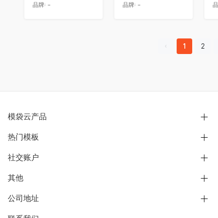
品牌:
-
品牌:
-
品
1
2
模袋云产品
热门模板
别墅设计营销
模型协同展示分享
社交账户
欧式别墅
BIM可视化开发
中式别墅
其他
B站
文章专栏
其他别墅
抖音
公司地址
用户服务协议
别墅社区
美式别墅
微信公众号
隐私政策