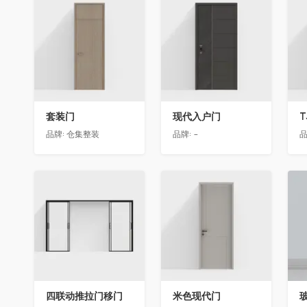
收藏
收藏
套装门
现代入户门
T
品牌:
仓集整装
品牌:
-
品
收藏
收藏
四联动推拉门移门
米色现代门