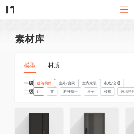
素材库
模型
材质
一级
建筑构件
室外/庭院
室内家装
市政/交通
二级
门
窗
栏杆扶手
柱子
楼梯
外墙构
收藏
收藏