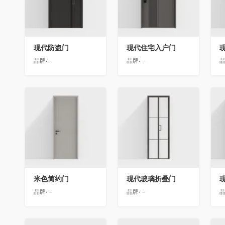
现代防盗门
现代住宅入户门
品牌:
-
品牌:
-
品
收藏
收藏
米色简约门
现代玻璃折叠门
品牌:
-
品牌:
-
品