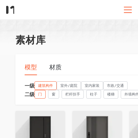
素材库
模型
材质
一级
建筑构件
室外/庭院
室内家装
市政/交通
二级
门
窗
栏杆扶手
柱子
楼梯
外墙构
收藏
收藏