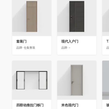
收藏
收藏
套装门
现代入户门
T
品牌:
仓集整装
品牌:
-
品
收藏
收藏
四联动推拉门移门
米色现代门