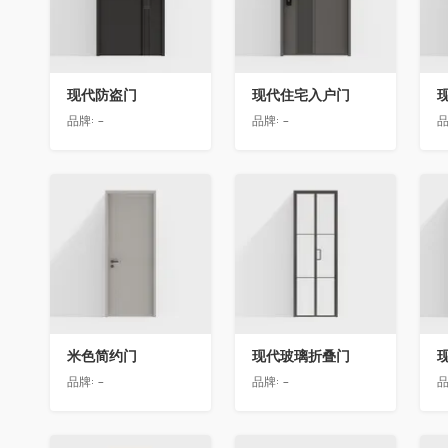
现代防盗门
现代住宅入户门
品牌:
-
品牌:
-
品
收藏
收藏
米色简约门
现代玻璃折叠门
品牌:
-
品牌:
-
品