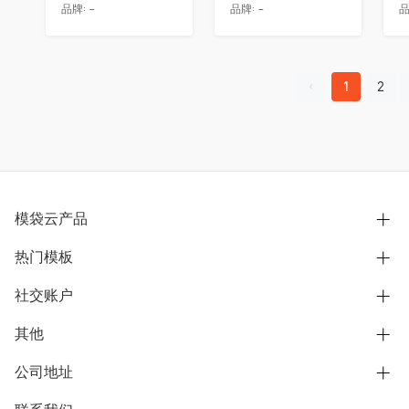
品牌:
-
品牌:
-
品
1
2
模袋云产品
热门模板
别墅设计营销
模型协同展示分享
社交账户
欧式别墅
BIM可视化开发
中式别墅
其他
B站
文章专栏
其他别墅
抖音
公司地址
用户服务协议
别墅社区
美式别墅
微信公众号
隐私政策