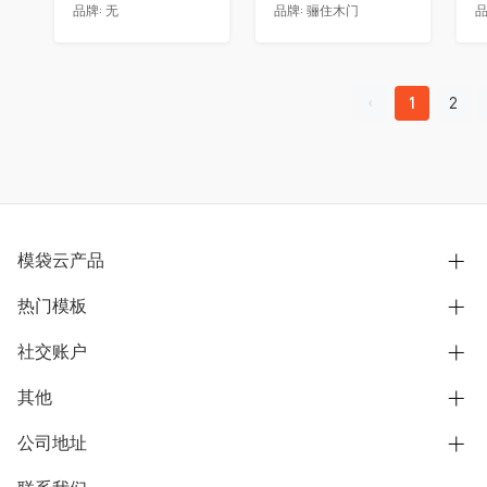
品牌:
无
品牌:
骊住木门
品
1
2
模袋云产品
热门模板
别墅设计营销
模型协同展示分享
社交账户
欧式别墅
BIM可视化开发
中式别墅
其他
B站
文章专栏
其他别墅
抖音
公司地址
用户服务协议
别墅社区
美式别墅
微信公众号
隐私政策