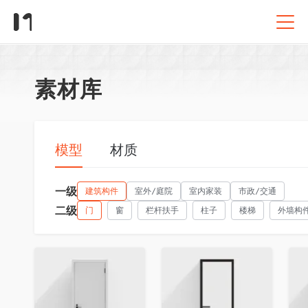
素材库
模型
材质
一级
建筑构件
室外/庭院
室内家装
市政/交通
二级
门
窗
栏杆扶手
柱子
楼梯
外墙构
收藏
收藏