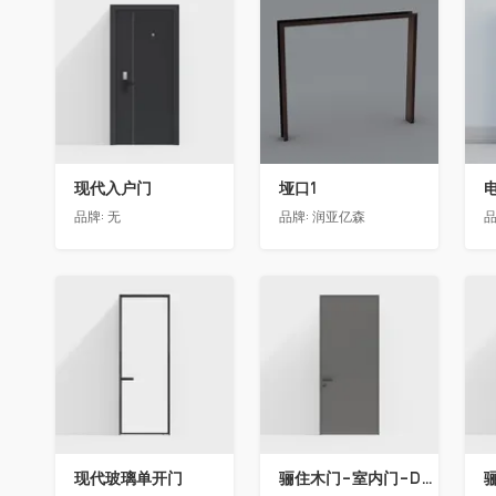
收藏
收藏
现代入户门
垭口1
品牌:
无
品牌:
润亚亿森
品
收藏
收藏
现代玻璃单开门
骊住木门-室内门-DAA标准门-方形把手-2350-灰色