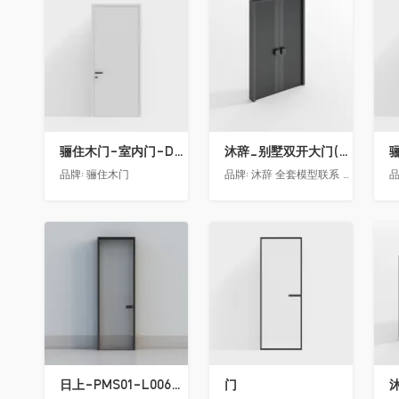
收藏
收藏
骊住木门-室内门-DAA静音门-YY漆白色-方形把手
沐辞_别墅双开大门(中型)(漏光加厚度)
品牌:
骊住木门
品牌:
沐辞 全套模型联系 Vx:Muci0003
品
收藏
收藏
日上-PMS01-L006-金属窄边玻璃门
门