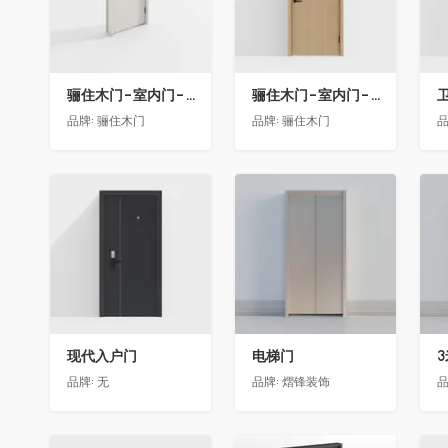
骊住木门-室内门-单开门-BFA-EF浅灰色
骊住木门-室内门-单开门-BFA-PP麦芽黄色
卫
品牌:
骊住木门
品牌:
骊住木门
品
收藏
收藏
现代入户门
电梯门
品牌:
无
品牌:
熠锋装饰
品