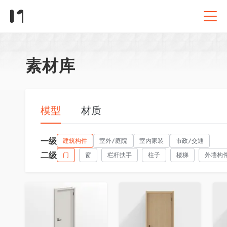
素材库
模型
材质
一级
建筑构件
室外/庭院
室内家装
市政/交通
二级
门
窗
栏杆扶手
柱子
楼梯
外墙构
收藏
收藏