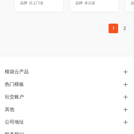
品牌:
日上门业
品牌:
卓云设
品
1
2
模袋云产品
热门模板
别墅设计营销
模型协同展示分享
社交账户
欧式别墅
BIM可视化开发
中式别墅
其他
B站
文章专栏
其他别墅
抖音
公司地址
用户服务协议
别墅社区
美式别墅
微信公众号
隐私政策