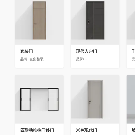
收藏
收藏
套装门
现代入户门
T
品牌:
仓集整装
品牌:
-
品
收藏
收藏
四联动推拉门移门
米色现代门