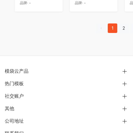
品牌:
-
品牌:
-
品
1
2
模袋云产品
热门模板
别墅设计营销
模型协同展示分享
社交账户
欧式别墅
BIM可视化开发
中式别墅
其他
B站
文章专栏
其他别墅
抖音
公司地址
用户服务协议
别墅社区
美式别墅
微信公众号
隐私政策