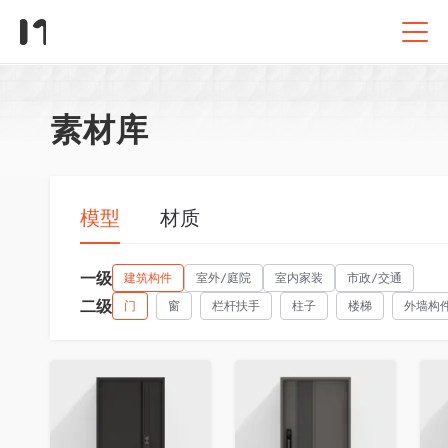
素材库
模型
材质
一级
建筑构件
室外/庭院
室内家装
市政/交通
二级
门
窗
栏杆扶手
柱子
楼梯
外墙构
收藏
收藏