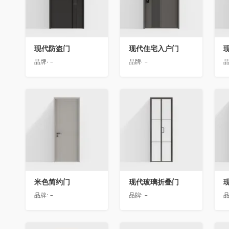
现代防盗门
现代住宅入户门
品牌:
-
品牌:
-
品
收藏
收藏
米色简约门
现代玻璃折叠门
品牌:
-
品牌:
-
品