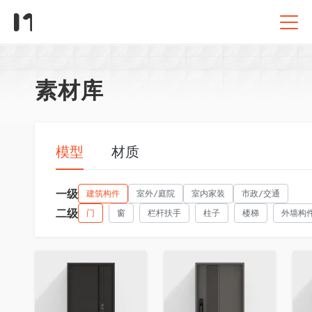
素材库
模型
材质
一级
建筑构件
室外/庭院
室内家装
市政/交通
二级
门
窗
栏杆扶手
柱子
楼梯
外墙构
收藏
收藏