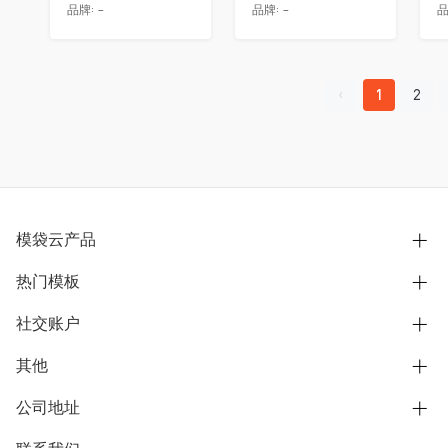
品牌:
-
品牌:
-
品
1
2
模袋云产品
热门模板
别墅设计营销
模型协同展示分享
社交账户
欧式别墅
BIM可视化开发
中式别墅
其他
B站
文章专栏
其他别墅
抖音
公司地址
用户服务协议
别墅社区
美式别墅
微信公众号
隐私政策