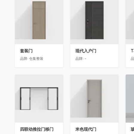
收藏
收藏
套装门
现代入户门
T
品牌:
仓集整装
品牌:
-
品
收藏
收藏
四联动推拉门移门
米色现代门