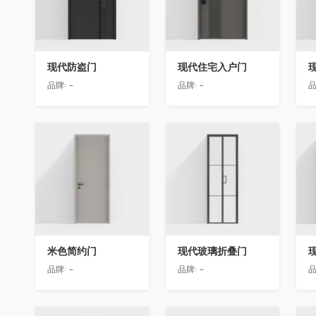
现代防盗门
现代住宅入户门
品牌:
-
品牌:
-
品
收藏
收藏
米色简约门
现代玻璃折叠门
品牌:
-
品牌:
-
品