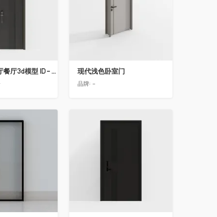
简欧轻奢客厅餐厅3d模型 ID-11490558入户门2
现代浅色卧室门
告
品牌:
-
收藏