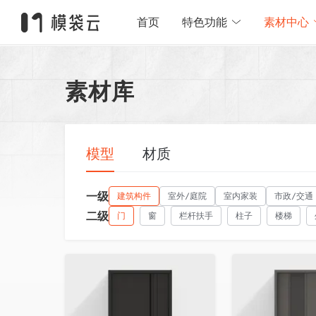
首页
特色功能
素材中心
素材库
模型
材质
一级
建筑构件
室外/庭院
室内家装
市政/交通
二级
门
窗
栏杆扶手
柱子
楼梯
收藏
收藏