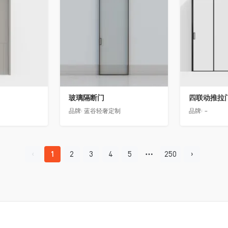
玻璃隔断门
四联动推拉
品牌:
蓝谷轻奢定制
品牌:
-
1
2
3
4
5
250