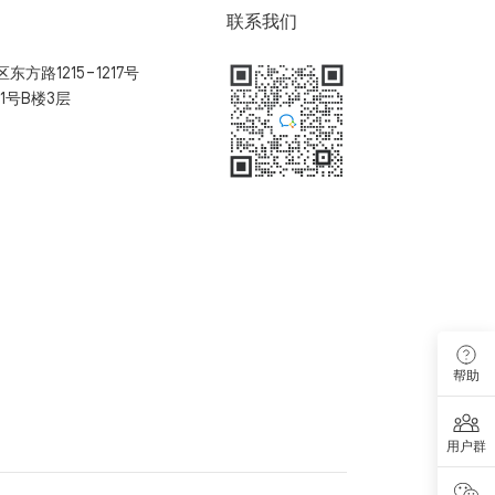
联系我们
方路1215-1217号
1号B楼3层
扫码加入用户体验群
帮助
用户群