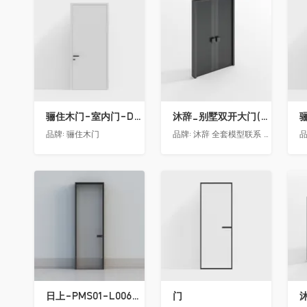
收藏
收藏
骊住木门-室内门-DAA静音门-YY漆白色-方形把手
沐辞_别墅双开大门(中型)(漏光加厚度)
品牌:
骊住木门
品牌:
沐辞 全套模型联系 Vx:Muci0003
品
收藏
收藏
日上-PMS01-L006-金属窄边玻璃门
门