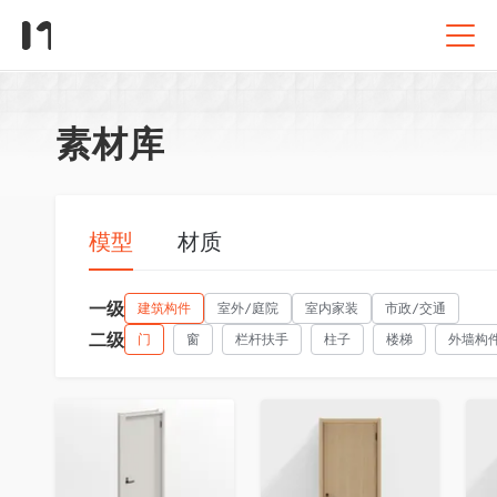
素材库
模型
材质
一级
建筑构件
室外/庭院
室内家装
市政/交通
二级
门
窗
栏杆扶手
柱子
楼梯
外墙构
收藏
收藏