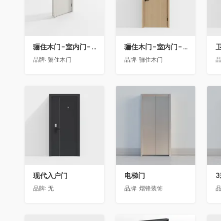
骊住木门-室内门-单开门-BFA-EF浅灰色
骊住木门-室内门-单开门-BFA-PP麦芽黄色
卫
品牌:
骊住木门
品牌:
骊住木门
品
收藏
收藏
现代入户门
电梯门
品牌:
无
品牌:
熠锋装饰
品