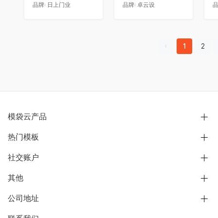
品牌:
日上门业
品牌:
卓云设
品
1
2
模袋云产品
热门模板
别墅设计营销
模型协同展示分享
社交账户
欧式别墅
BIM可视化开发
中式别墅
其他
B站
文章专栏
其他别墅
抖音
公司地址
用户服务协议
别墅社区
美式别墅
微信公众号
隐私政策