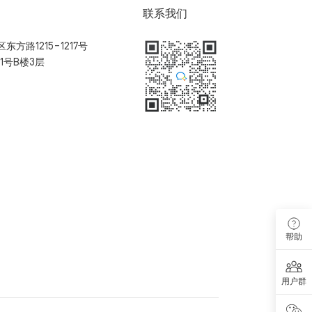
联系我们
方路1215-1217号
1号B楼3层
扫码加入用户体验群
帮助
用户群