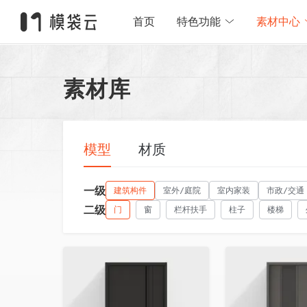
首页
特色功能
素材中心
素材库
模型
材质
一级
建筑构件
室外/庭院
室内家装
市政/交通
二级
门
窗
栏杆扶手
柱子
楼梯
收藏
收藏