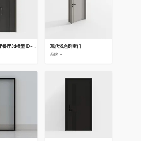
简欧轻奢客厅餐厅3d模型 ID-11490558入户门2
现代浅色卧室门
告
品牌:
-
收藏