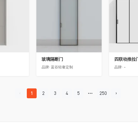
玻璃隔断门
四联动推拉
品牌:
蓝谷轻奢定制
品牌:
-
1
2
3
4
5
250